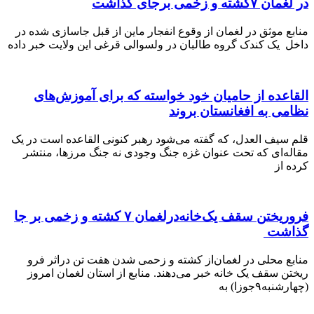
 زخمی برجای گذاشت
موثق در لغمان از وقوع انفجار ماین از قبل جاسازی شده در
یک کندک گروه طالبان در ولسوالی قرغی این ولایت خبر داده
ده از حامیان خود خواسته که برای آموزش‌های
 به افغانستان بروند
یف العدل، که گفته می‌شود رهبر کنونی القاعده است در یک
‌ای که تحت عنوان غزه جنگ وجودی نه جنگ مرزها، منتشر
ز
فروریختن سقف یک‌خانه‌در‌لغمان ۷ کشته و زخمی بر جا
شت
محلی‌ در لغمان‌از کشته ‌و زحمی شدن هفت تن در‌اثر فرو
 سقف یک خانه خبر می‌دهند. منابع از استان لغمان امروز
جوزا) به