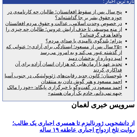
رین اخبار :
پنج سال پس از سقوط افغانستان؛ طالبان چه کارنامه‌ی در
حوزه حقوق بشر بر جا گذاشته‌اند؟
در خصوص وحدت اسلامی، عدالت و حقوق مردم افغانستان
از منع موسیقی تا حذف آرایش عروس؛ طالبان چه چیزی را
واقعا هدف گرفته‌اند؟
پدرام؛ بلندگوی ناامیدی یا صدای مردم؟
«۲۵ سال پس از مسعود؛ ایستادگی برای آزادی»؛ عنوانی که
از گذشته عبور می‌کند و به امروز می‌رسد
امید دوباره از بدخشان دمید
تجدید عهد با آرمان‌هایی که هزاران انسان آزاده برای آن
فداکاری کردند
بلوچستان؛ کانون جدید رقابت‌های ژئوپولیتیکی در جنوب آسیا
احمد مسعود و هنر گوش دادن به منتقدان
احمد مسعود در گفت‌وگو با خبرگزاری پایگاه: «خود را مالک
جبهه نمی‌دانم، خادم یک آرمان هستم»
یس خبری لغمان
نشجویی ژورنالیزم تا همسری اجباری یک طالب؛
تلخ ازدواج اجباری عاطفه ۱۹ ساله