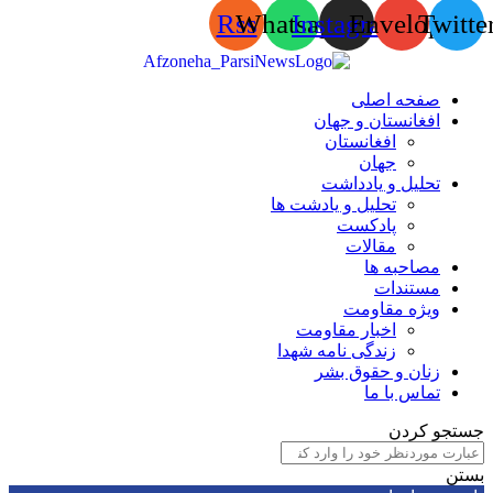
Rss
Whatsapp
Instagram
Envelop
Tw
صفحه اصلی
افغانستان و جهان
افغانستان
جهان
تحلیل و یادداشت
تحلیل و یادشت ها
پادکست
مقالات
مصاحبه ها
مستندات
ویژه مقاومت
اخبار مقاومت
زندگی نامه شهدا
زنان و حقوق بشر
تماس با ما
 کردن