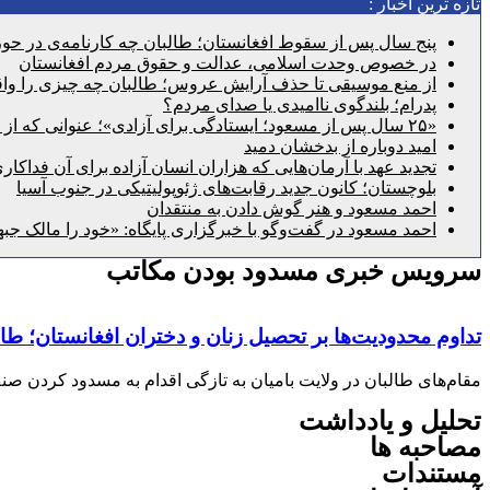
تازه ترین اخبار :
پنج سال پس از سقوط افغانستان؛ طالبان چه کارنامه‌ی در حوزه
در خصوص وحدت اسلامی، عدالت و حقوق مردم افغانستان
از منع موسیقی تا حذف آرایش عروس؛ طالبان چه چیزی را واقع
پدرام؛ بلندگوی ناامیدی یا صدای مردم؟
«۲۵ سال پس از مسعود؛ ایستادگی برای آزادی»؛ عنوانی که از گذشته عبور می‌کند و به امروز می‌رسد
امید دوباره از بدخشان دمید
تجدید عهد با آرمان‌هایی که هزاران انسان آزاده برای آن فداکار
بلوچستان؛ کانون جدید رقابت‌های ژئوپولیتیکی در جنوب آسیا
احمد مسعود و هنر گوش دادن به منتقدان
احمد مسعود در گفت‌وگو با خبرگزاری پایگاه: «خود را مالک جبه
سرویس خبری مسدود بودن مکاتب
تداوم محدودیت‌ها بر تحصیل زنان و دختران افغانستان؛ ط
مقام‌های طالبان در ولایت بامیان به تازگی اقدام به مسدود کردن 
تحلیل و یادداشت
مصاحبه ها
مستندات