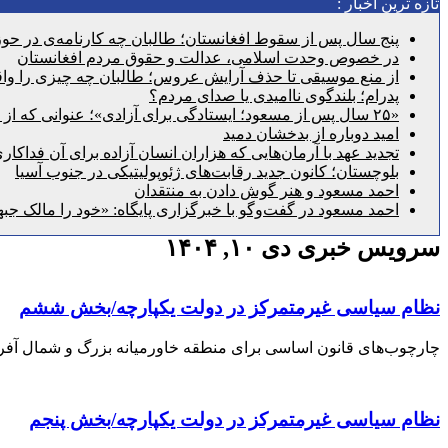
تازه ترین اخبار :
پنج سال پس از سقوط افغانستان؛ طالبان چه کارنامه‌ی در حوزه
در خصوص وحدت اسلامی، عدالت و حقوق مردم افغانستان
از منع موسیقی تا حذف آرایش عروس؛ طالبان چه چیزی را واقع
پدرام؛ بلندگوی ناامیدی یا صدای مردم؟
«۲۵ سال پس از مسعود؛ ایستادگی برای آزادی»؛ عنوانی که از گذشته عبور می‌کند و به امروز می‌رسد
امید دوباره از بدخشان دمید
تجدید عهد با آرمان‌هایی که هزاران انسان آزاده برای آن فداکار
بلوچستان؛ کانون جدید رقابت‌های ژئوپولیتیکی در جنوب آسیا
احمد مسعود و هنر گوش دادن به منتقدان
احمد مسعود در گفت‌وگو با خبرگزاری پایگاه: «خود را مالک جبه
سرویس خبری دی ۱۰, ۱۴۰۴
نظام سیاسی غیرمتمرکز در دولت یکپارچه/بخش ششم
چارچوب‌های قانون اساسی برای منطقه خاورمیانه بزرگ و شمال آفریقا ترجمه: دکتر هجرت الله جبر
نظام سیاسی غیرمتمرکز در دولت یکپارچه/بخش پنجم