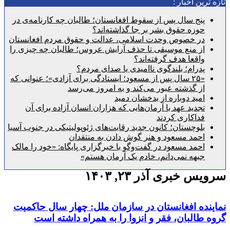
رین اخبار :
پنج سال پس از سقوط افغانستان؛ طالبان چه کارنامه‌ی در
حوزه حقوق بشر بر جا گذاشته‌اند؟
در خصوص وحدت اسلامی، عدالت و حقوق مردم افغانستان
از منع موسیقی تا حذف آرایش عروس؛ طالبان چه چیزی را
واقعا هدف گرفته‌اند؟
پدرام؛ بلندگوی ناامیدی یا صدای مردم؟
«۲۵ سال پس از مسعود؛ ایستادگی برای آزادی»؛ عنوانی که
از گذشته عبور می‌کند و به امروز می‌رسد
امید دوباره از بدخشان دمید
تجدید عهد با آرمان‌هایی که هزاران انسان آزاده برای آن
فداکاری کردند
بلوچستان؛ کانون جدید رقابت‌های ژئوپولیتیکی در جنوب آسیا
احمد مسعود و هنر گوش دادن به منتقدان
احمد مسعود در گفت‌وگو با خبرگزاری پایگاه: «خود را مالک
جبهه نمی‌دانم، خادم یک آرمان هستم»
 خبری آذر ۲۳, ۱۴۰۳
ده افغانستان در سازمان ملل: چهار سال حاکمیت
طالبان، فقر و انزوا را به همراه داشته است