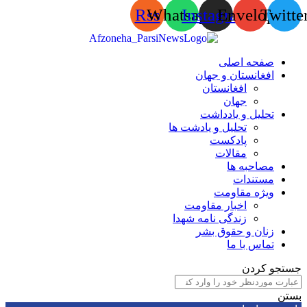
Rss
Whatsapp
Instagram
Envelop
Tw
صفحه اصلی
افغانستان و جهان
افغانستان
جهان
تحلیل و یادداشت
تحلیل و یادشت ها
پادکست
مقالات
مصاحبه ها
مستندات
ویژه مقاومت
اخبار مقاومت
زندگی نامه شهدا
زنان و حقوق بشر
تماس با ما
 کردن