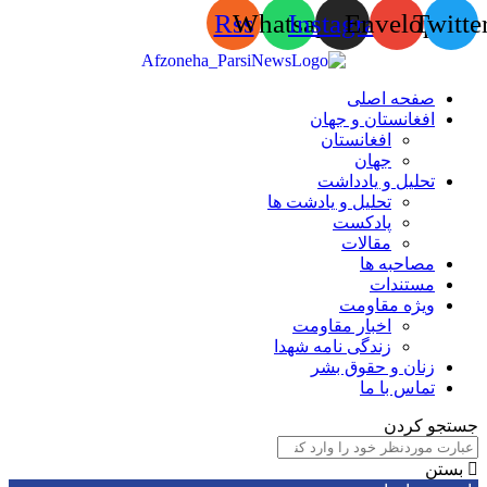
Rss
Whatsapp
Instagram
Envelop
Tw
صفحه اصلی
افغانستان و جهان
افغانستان
جهان
تحلیل و یادداشت
تحلیل و یادشت ها
پادکست
مقالات
مصاحبه ها
مستندات
ویژه مقاومت
اخبار مقاومت
زندگی نامه شهدا
زنان و حقوق بشر
تماس با ما
 کردن
ن