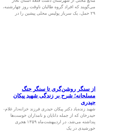
منابع محلی از شهرستان دشت قلعه استان تخار
می‌گویند که افراد گروه طالبان ناوقت روز چهارشنبه،
۲۹ حمل، یک سرباز پولیس محلی پیشین را در
از سنگر روشن‌گری تا سنگر جنگ
مسلحانه؛ شرح بر زندگی شهید پیکان
حیدری
شهید زنده‌­یاد دکتر پیکان­ حیدری فرزند خزانه­‌دار غلام­
حیدرخان که از جمله دانایان و نام­داران خوست­‌ها
پنداشته می­‌شد، در اردیبهشت­‌ماه ۱۳۵۹ هجری
خورشیدی در یک