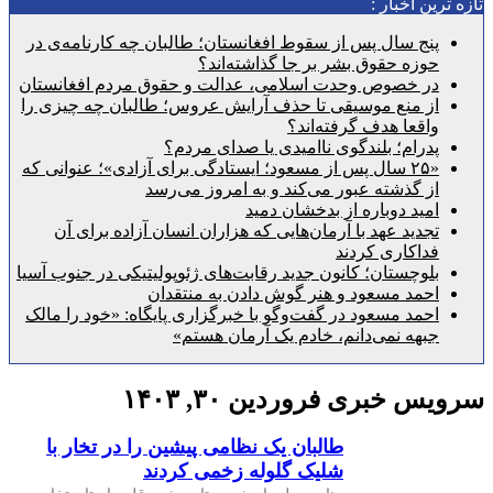
رین اخبار :
پنج سال پس از سقوط افغانستان؛ طالبان چه کارنامه‌ی در
حوزه حقوق بشر بر جا گذاشته‌اند؟
در خصوص وحدت اسلامی، عدالت و حقوق مردم افغانستان
از منع موسیقی تا حذف آرایش عروس؛ طالبان چه چیزی را
واقعا هدف گرفته‌اند؟
پدرام؛ بلندگوی ناامیدی یا صدای مردم؟
«۲۵ سال پس از مسعود؛ ایستادگی برای آزادی»؛ عنوانی که
از گذشته عبور می‌کند و به امروز می‌رسد
امید دوباره از بدخشان دمید
تجدید عهد با آرمان‌هایی که هزاران انسان آزاده برای آن
فداکاری کردند
بلوچستان؛ کانون جدید رقابت‌های ژئوپولیتیکی در جنوب آسیا
احمد مسعود و هنر گوش دادن به منتقدان
احمد مسعود در گفت‌وگو با خبرگزاری پایگاه: «خود را مالک
جبهه نمی‌دانم، خادم یک آرمان هستم»
س خبری فروردین ۳۰, ۱۴۰۳
طالبان یک نظامی پیشین را در تخار با
شلیک گلوله زخمی کردند