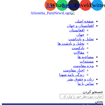
Rss
Whatsapp
Instagram
Envelop
Tw
صفحه اصلی
افغانستان و جهان
افغانستان
جهان
تحلیل و یادداشت
تحلیل و یادشت ها
پادکست
مقالات
مصاحبه ها
مستندات
ویژه مقاومت
اخبار مقاومت
زندگی نامه شهدا
زنان و حقوق بشر
تماس با ما
 کردن