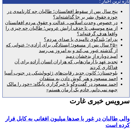
رین اخبار :
پنج سال پس از سقوط افغانستان؛ طالبان چه کارنامه‌ی در
حوزه حقوق بشر بر جا گذاشته‌اند؟
در خصوص وحدت اسلامی، عدالت و حقوق مردم افغانستان
از منع موسیقی تا حذف آرایش عروس؛ طالبان چه چیزی را
واقعا هدف گرفته‌اند؟
پدرام؛ بلندگوی ناامیدی یا صدای مردم؟
«۲۵ سال پس از مسعود؛ ایستادگی برای آزادی»؛ عنوانی که
از گذشته عبور می‌کند و به امروز می‌رسد
امید دوباره از بدخشان دمید
تجدید عهد با آرمان‌هایی که هزاران انسان آزاده برای آن
فداکاری کردند
بلوچستان؛ کانون جدید رقابت‌های ژئوپولیتیکی در جنوب آسیا
احمد مسعود و هنر گوش دادن به منتقدان
احمد مسعود در گفت‌وگو با خبرگزاری پایگاه: «خود را مالک
جبهه نمی‌دانم، خادم یک آرمان هستم»
یس خبری غارت
طالبان در غور با صدها میلیون‌ افغانی به کابل فرار
 است