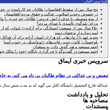
تازه ترین اخبار :
پنج سال پس از سقوط افغانستان؛ طالبان چه کارنامه‌ی در حوزه
در خصوص وحدت اسلامی، عدالت و حقوق مردم افغانستان
از منع موسیقی تا حذف آرایش عروس؛ طالبان چه چیزی را واقع
پدرام؛ بلندگوی ناامیدی یا صدای مردم؟
«۲۵ سال پس از مسعود؛ ایستادگی برای آزادی»؛ عنوانی که از گذشته عبور می‌کند و به امروز می‌رسد
امید دوباره از بدخشان دمید
تجدید عهد با آرمان‌هایی که هزاران انسان آزاده برای آن فداکار
بلوچستان؛ کانون جدید رقابت‌های ژئوپولیتیکی در جنوب آسیا
احمد مسعود و هنر گوش دادن به منتقدان
احمد مسعود در گفت‌وگو با خبرگزاری پایگاه: «خود را مالک جبه
سرویس خبری ایماق
تبعیض و بی عدالتی در نظام طالبان بی داد می کند، به خ
عبدالله فارغ التحصیل دانشگاه کابل می گوید که به مدت شش سال د
تحلیل و یادداشت
مصاحبه ها
مستندات