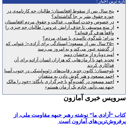
رین اخبار :
پنج سال پس از سقوط افغانستان؛ طالبان چه کارنامه‌ی در
حوزه حقوق بشر بر جا گذاشته‌اند؟
در خصوص وحدت اسلامی، عدالت و حقوق مردم افغانستان
از منع موسیقی تا حذف آرایش عروس؛ طالبان چه چیزی را
واقعا هدف گرفته‌اند؟
پدرام؛ بلندگوی ناامیدی یا صدای مردم؟
«۲۵ سال پس از مسعود؛ ایستادگی برای آزادی»؛ عنوانی که
از گذشته عبور می‌کند و به امروز می‌رسد
امید دوباره از بدخشان دمید
تجدید عهد با آرمان‌هایی که هزاران انسان آزاده برای آن
فداکاری کردند
بلوچستان؛ کانون جدید رقابت‌های ژئوپولیتیکی در جنوب آسیا
احمد مسعود و هنر گوش دادن به منتقدان
احمد مسعود در گفت‌وگو با خبرگزاری پایگاه: «خود را مالک
جبهه نمی‌دانم، خادم یک آرمان هستم»
یس خبری آمازون
“آزادی ما” نوشته رهبر جبهه مقاومت ملی، از
وش‌ترین‌های آمازون است