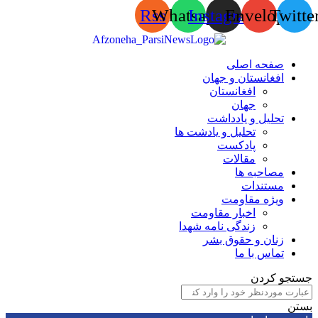
Rss
Whatsapp
Instagram
Envelop
Tw
صفحه اصلی
افغانستان و جهان
افغانستان
جهان
تحلیل و یادداشت
تحلیل و یادشت ها
پادکست
مقالات
مصاحبه ها
مستندات
ویژه مقاومت
اخبار مقاومت
زندگی نامه شهدا
زنان و حقوق بشر
تماس با ما
 کردن