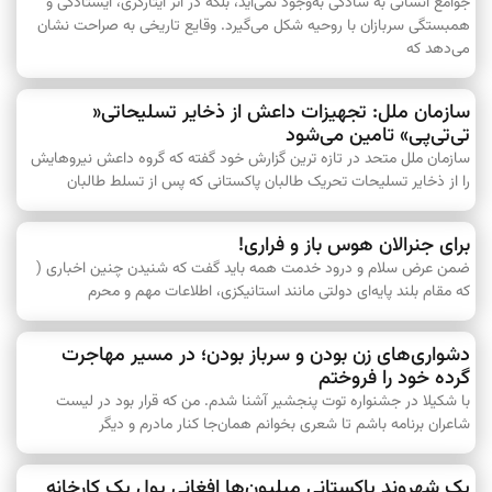
جوامع انسانی به سادگی به‌وجود نمی‌آید، بلکه در اثر ایثا‌رگری، ایستادگی و
همبستگی سربازان با روحیه شکل می‌گیرد. وقایع تاریخی به صراحت نشان
می‌دهد که
سازمان ملل: تجهیزات داعش از ذخایر تسلیحاتی«
تی‌تی‌پی‌» تامین می‌شود
سازمان ملل متحد در تازه ترین گزارش خود گفته که گروه داعش نیروهایش
را از ذخایر تسلیحات تحریک طالبان پاکستانی که پس از تسلط طالبان
برای جنرالان هوس باز و فراری!
ضمن عرض سلام و درود خدمت همه باید گفت که شنیدن چنین اخباری (
که مقام بلند پایه‌ای دولتی مانند استانیکزی، اطلاعات مهم و محرم
دشواری‌های زن بودن و سرباز بودن؛ در مسیر مهاجرت
گرده خود را فروختم
با شکیلا در جشنواره توت پنجشیر آشنا شدم. من که قرار بود در لیست
شاعران برنامه باشم تا شعری بخوانم همان‌جا کنار مادرم و دیگر
یک شهروند پاکستانی میلیون‌ها افغانی پول یک کارخانه