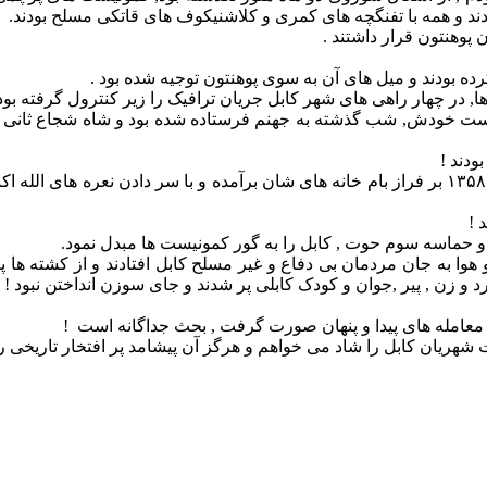
د و همه با تفنگچه های کمری و کلاشنیکوف های قاتکی مسلح بودند.
 پوهنتون قرار داشتند .
 بودند و میل های آن به سوی پوهنتون توجیه شده بود .
در چهار راهی های شهر کابل جریان ترافیک را زیر کنترول گرفته بودن
یست خودش, شب گذشته به جهنم فرستاده شده بود و شاه شجاع ثانی از
دند !
در چنان اوضاع واحوال شهریان قهرمان کابل, شب سوم حوت سال ۱۳۵۸ بر فراز بام خانه های شان برآ
 !
 به جان مردمان بی دفاع و غیر مسلح کابل افتادند و از کشته ها پش
 زن , پیر ,جوان و کودک کابلی پر شدند و جای سوزن انداختن نبود !
 معامله های پیدا و پنهان صورت گرفت , بحث جداگانه است !
هریان کابل را شاد می خواهم و هرگز آن پیشامد پر افتخار تاریخی ر