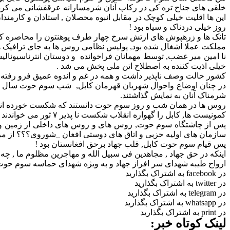
خلقی های جناح تره کی در رکاب آنان شرمسارانه عرقفشانی می کردن
این ها اقلیت خیلی کوچک در مقابل انبوه محصلان , استادان و کارمندان
روز خیلی دردناک و سیاه بود !
تانک ها و زرهپوش های ارتش سرخ چهار طرف پوهنتون را محاصره کرده
مملکت عملا اشغال شده بود, پولیس نظامی روس ها به جای ترافیک ها, 
نا امین میر غضب, توسط مهمانان فراخوانده و دوستان انترناسیونال
خیلی اذیت کننده به اصطلاح اتن ملی پخش می شد .
کشور حالت وصف ناپذیر داشت و همه در غم و اندوه عمیق فرو رفته بو
شرمناک آنان به نمایش گذاشتند.
روس ها در همان شب و روز سوم حوت دانستند که شکست خورده اند
کمونیست ها, کابل را گهواره انقلاب شکست نا پذیر ۷ ثور می خواندند و حماسه سوم حوت , کابل را به گور کمونیست ها مبدل نمود.
پس از چاشتگاه سوم حوت, روس های و روس های داخلی از زمین و هوا
سازمان های اولیه حزبی و اتاق های دوستی افغان _شوروی؟؟؟ از مرد و
پس قیام سوم حوت کابل, قلب جهاد برحق افغانستان بود !
اینکه در حق جهاد , مجاهدین فی سبیل الله و مهاجرین مظلوم ما , چه
ارواح طیبه شهدای سر افراز جهاد و به ویژه شهدای حماسه سوم حوت ش
در facebook به اشتراک بگذارید
در twitter به اشتراک بگذارید
در telegram به اشتراک بگذارید
در whatsapp به اشتراک بگذارید
در print به اشتراک بگذارید
لینک کوتاه خبر: