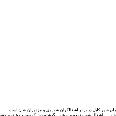
, از اشغال شوروی دو ماه هنوز نگذشته بود, کمونیست های پرچمی با 