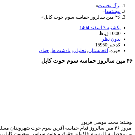
برگ نخست
نوشته‌ها
۴۶ مین سالروز حماسه سوم حوت کابل
یکشنبه 3 اسفند 1404
10:00 ق.ظ
بدون نظر
کدخبر:15950
حوزه:
افغانستان
,
تحلیل و یادشت ها
,
جهان
۴۶ مین سالروز حماسه سوم حوت کابل
نوشته: محمد موسی فریور
امروز ۴۶ مین سالروز قیام حماسه آفرین سوم حوت شهروندان مسلمان شهر کابل در برابر اشغالگران شوروی و مزدوران شان است .
من محصل سال سوم فاکولته حقوق و علوم سیاسی پوهنتون کابل بودم 