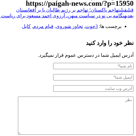
https://paigah-news.com/?p=15950
قبلی
قبلی
تهاجم پاکستان؛ تهاجم بر رژیم طالبان یا بر افغانستان
بعدی
هنگامه یی نو در سیاست میهن، آرزوی احمد مسعود برای ریاست ج
برچسب ها:
3حوت
,
تجاوز شوروی
,
قیام مردم
,
کابل
نظر خود را وارد کنید
آدرس ایمیل شما در دسترس عموم قرار نمیگیرد.