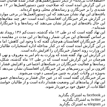
«اصطلاحات بی‌گانه» از دیگر دستورالعمل‌های صادر شده طالبان است
در ا
شدیدی را بر خبرنگارن و رسانه‌های محلی وضع کرده‌اند.
یافته‌های این نهاد نشان می‌دهند که این دستور‌العمل‌ها در برخی موار
در گزارش مرکز خبرنگاران افغانستان آمده است: «هر چند مقام‌های 
این حال یافته‌های این مرکز نشان‌ می‌دهند که رسانه‌ها و یا خبرنگارانی
شده‌اند».
این نهاد گفته است که در طی ۱۲ ماه گذشته، دست‌کم ۱۳۶ رویداد نقض آزادی رسانه‌ها و خبرنگاران را در کشور ثبت کرده است که شامل ۷۳ مورد تهدید و ۶۴ رویداد بازداشت خبرنگاران است.
بر اساس گفته‌های این مرکز، شمار رویدادها در این مدت در مقایسه با ۲۱۳ رویداد ثبت شده در یک ‌سال گذشته، کاهش را نشان می‌دهد به لحاظ کاهش آمار، دلگرم کننده ا
مرکز خبرنگاران افغانستان هم‌چنان گفته که با وجود این کاهش؛ اما 
در این گزارش آمده است که در کنار مداخله اداره استخبارات طالبان
این وزارت روند احضار خبرنگاران را افزایش داده است.
در گزارش این نهاد گفته شده که وزارت به نام امر به معروف و نهی از
هم‌چنان در این گزارش آ
رسانه‌ها و فعالیت خبرنگاران در شبکه‌های اجتماعی و افزایش فشار
افزون بر این، بررسی‌های مرکز خبرنگاران افغانستان نشان می‌دهد ک
به‌ویژه در ولایات کم‌تر به چنین مراسمی دعوت می‌شوند.
مرکز خبرنگاران گفته است که در عین حال فشار بر رسانه‌های خصوصی 
این نهاد از پیامدهای این وضعیت هشدار داده است و از طالبان خواست
اطلاعات، از حقوق خود برخوردار شوند.
در facebook به اشتراک بگذارید
در twitter به اشتراک بگذارید
در telegram به اشتراک بگذارید