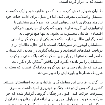
دست گدایی دراز کرده است.
طالبان همواره تلاش کرده است که در ظاهر، خود را یک حکومت
مستقل و اسلامی معرفی کند، اما در عمل، برای ادامه حیات خود
نیازمند همکاری با قدرت‌هایی است که اصولاً هیچ سنخیتی با
ایدئولوژی این گروه ندارند. چین، که یکی از مهم‌ترین شرکای
اقتصادی طالبان محسوب می‌شود، نه تنها هیچ توجهی به
اسلام‌گرایی طالبان ندارد، بلکه خود یکی از سرکوبگران اصلی
مسلمانان اویغور در سین‌کیانگ است. با این حال، طالبان برای
دریافت کمک‌های اقتصادی و سرمایه‌گذاری در معادن افغانستان،
حاضر است نه‌تنها در برابر چین سکوت کند، بلکه حتی سرکوب
مسلمانان را نیز نادیده بگیرد. این تناقض آشکار، بار دیگر ثابت
می‌کند که طالبان چیزی جز یک گروه معامله‌گر نیست که بسته به
شرایط، شعارها و باورهایش را تغییر می‌دهد.
بزرگ‌ترین قربانی این معامله‌گری طالبان، مردم افغانستان هستند.
کشوری که پس از دو دهه جنگ و خونریزی امید داشت به سوی
پیشرفت حرکت کند، اکنون در چنگال گروهی گرفتار شده که جز
سرکوب، فریب و چپاول، چیزی برای ارائه ندارد. زنان و دختران از
زندگی اجتماعی حذف شده‌اند، مخالفان یا در گورهای دسته‌جمعی