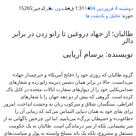
دوشنبه 4 فروردین 1404
1:31 ق.ظ
بدون نظر
کدخبر:15265
حوزه:
تحلیل و یادشت ها
طالبان؛ از جهاد دروغین تا زانو زدن در برابر
دالر
نویسنده: برسام آریایی
گروه طالبان که روزی خود را «فاتح آمریکا» و «پرچمدار جهاد»
می‌دانست، حالا در برابر همان دشمن دیرینه زانو زده و شعارهای
ضدامریکایی خود را از دیوارهای سفارت ایالات متحده در کابل پاک
کرده است. گروهی که بیش از دو دهه جهان را با شعارهای
افراطی، سنگسار، شلاق و سرکوب زنان به وحشت انداخت، امروز
برای بقای خود به همان دنیایی التماس می‌کند که زمانی آن را
«طاغوت» و «شیطان بزرگ» می‌نامید. اما این چرخش ناگهانی نه از
سر پشیمانی، بلکه از سر درماندگی است. طالبان نه یک حکومت
مستقل و مشروع، بلکه یک باند مسلح وابسته به پول و سیاست‌های