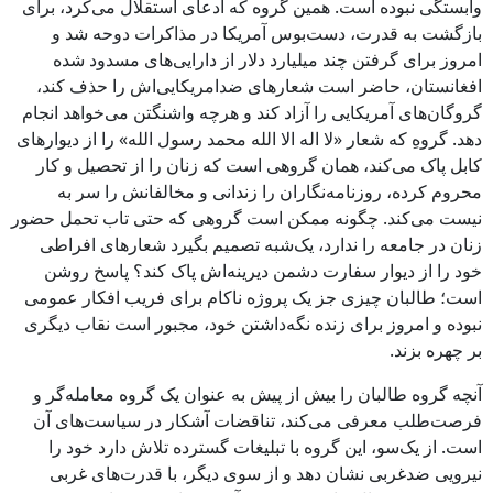
وابستگی نبوده است. همین گروه که ادعای استقلال می‌کرد، برای
بازگشت به قدرت، دست‌بوس آمریکا در مذاکرات دوحه شد و
امروز برای گرفتن چند میلیارد دلار از دارایی‌های مسدود شده
افغانستان، حاضر است شعارهای ضدامریکایی‌اش را حذف کند،
گروگان‌های آمریکایی را آزاد کند و هرچه واشنگتن می‌خواهد انجام
دهد. گروهِ که شعار «لا اله الا الله محمد رسول الله» را از دیوارهای
کابل پاک می‌کند، همان گروهی است که زنان را از تحصیل و کار
محروم کرده، روزنامه‌نگاران را زندانی و مخالفانش را سر به
نیست می‌کند. چگونه ممکن است گروهی که حتی تاب تحمل حضور
زنان در جامعه را ندارد، یک‌شبه تصمیم بگیرد شعارهای افراطی
خود را از دیوار سفارت دشمن دیرینه‌اش پاک کند؟ پاسخ روشن
است؛ طالبان چیزی جز یک پروژه ناکام برای فریب افکار عمومی
نبوده و امروز برای زنده نگه‌داشتن خود، مجبور است نقاب دیگری
بر چهره بزند.
آنچه گروه طالبان را بیش از پیش به عنوان یک گروه معامله‌گر و
فرصت‌طلب معرفی می‌کند، تناقضات آشکار در سیاست‌های آن
است. از یک‌سو، این گروه با تبلیغات گسترده تلاش دارد خود را
نیرویی ضدغربی نشان دهد و از سوی دیگر، با قدرت‌های غربی