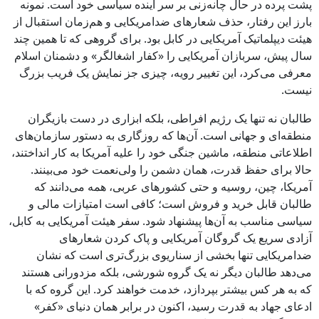
پشت پرده در حال چانه‌زنی بر سر آینده سیاسی خود است. نمونه
بارز این رفتار، حذف شعارهای ضدامریکایی و هم‌زمان استقبال از
هیئت دیپلماتیک آمریکایی در کابل بود. برای گروهی که تا همین چند
سال پیش، سربازان آمریکایی را «کفار اشغالگر» و دشمنان اسلام
معرفی می‌کرد، این تغییر رویه، چیزی جز نمایش یک فریب بزرگ
نیست.
طالبان نه تنها یک رژیم افراطی، بلکه ابزاری در دست بازیگران
منطقه‌ای و جهانی است. آن‌ها که روزگاری به دستور سازمان‌های
اطلاعاتی منطقه، ماشین جنگی خود را علیه آمریکا به کار انداختند،
حالا برای حفظ قدرت، همان دشمن را ولی‌نعمت خود می‌بینند.
آمریکا، چین، روسیه و حتی کشورهای عربی، همه می‌دانند که
طالبان قابل خرید و فروش است؛ کافی است امتیازات مالی و
سیاسی مناسب به آن‌ها پیشنهاد شود. سفر هیئت آمریکایی به کابل،
آزادی سریع یک گروگان آمریکایی و پاک کردن شعارهای
ضدامریکایی تنها بخشی از سناریوی بزرگ‌تری است که نشان
می‌دهد طالبان دیگر نه یک گروه شورشی، بلکه مزدورانی هستند
که به هر کس بیشتر بپردازد، خدمت خواهند کرد. این گروه که با
ادعای جهاد به قدرت رسید، اکنون در برابر همان دنیای «کفر»