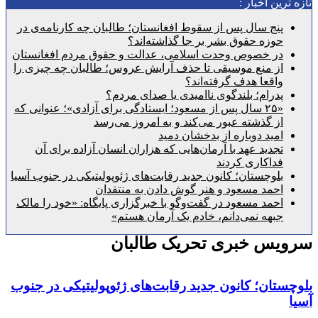
رین اخبار :
پنج سال پس از سقوط افغانستان؛ طالبان چه کارنامه‌ی در
حوزه حقوق بشر بر جا گذاشته‌اند؟
در خصوص وحدت اسلامی، عدالت و حقوق مردم افغانستان
از منع موسیقی تا حذف آرایش عروس؛ طالبان چه چیزی را
واقعا هدف گرفته‌اند؟
پدرام؛ بلندگوی ناامیدی یا صدای مردم؟
«۲۵ سال پس از مسعود؛ ایستادگی برای آزادی»؛ عنوانی که
از گذشته عبور می‌کند و به امروز می‌رسد
امید دوباره از بدخشان دمید
تجدید عهد با آرمان‌هایی که هزاران انسان آزاده برای آن
فداکاری کردند
بلوچستان؛ کانون جدید رقابت‌های ژئوپولیتیکی در جنوب آسیا
احمد مسعود و هنر گوش دادن به منتقدان
احمد مسعود در گفت‌وگو با خبرگزاری پایگاه: «خود را مالک
جبهه نمی‌دانم، خادم یک آرمان هستم»
یس خبری تحریک طالبان
تان؛ کانون جدید رقابت‌های ژئوپولیتیکی در جنوب