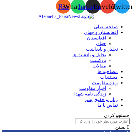
Rss
Whatsapp
Instagram
Envelop
Tw
صفحه اصلی
افغانستان و جهان
افغانستان
جهان
تحلیل و یادداشت
تحلیل و یادشت ها
پادکست
مقالات
مصاحبه ها
مستندات
ویژه مقاومت
اخبار مقاومت
زندگی نامه شهدا
زنان و حقوق بشر
تماس با ما
 کردن
ن