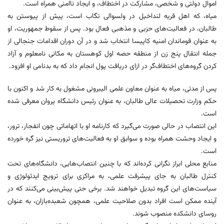
اموال دولتی و شخصی، مشارکت در اختطاف، و ایجاد ناامنی همراه است.
میاه، که اهل قریه لنداخیل در ولسوالی تگاب است، پیش از پیوستن به
طالبان، در فعالیت‌های حزبی و مذهبی فعال بود. پس از سقوط جمهوریت، او
به عنوان قوماندان امنیه کاپیسا انتخاب شد و در آن دوران اقدامات جنجالی از
جمله انتقال پنج زن از منطقه حصه اول کوهستان به مکانی نامعلوم و آزاد
کردن گروه‌های اختطاف‌گر در ازای دریافت پول انجام داد که به بدنامی او افزود.
پس از مدتی، میاه به عنوان معاون علمی الیبرونی مشغول به کار شد و اکنون با
حکم وزارت تحصیلات عالی طالبان، به عنوان رئیس دانشگاه پروان معرفی شده
است.
این انتصاب در حالی صورت می‌گیرد که کارنامه او با اتهاماتی چون انفجار، ترور،
و ایجاد وحشت همراه بوده و سوابق او به فعالیت‌های تروریستی نیز گره خورده
است.
منابع محلی ابراز نگرانی کرده‌اند که با چنین انتصاب‌هایی، دانشگاه‌های تحت
کنترل طالبان به جای پیشرفت علمی، به مراکزی برای ترویج ایدئولوژی و
سیاست‌های این گروه تبدیل خواهند شد. برخی حتی پیش‌بینی می‌کنند که در
آینده ممکن است افراد بدون صلاحیت علمی، همچون شعبده‌بازان، به عنوان
روسای دانشکده منصوب شوند.