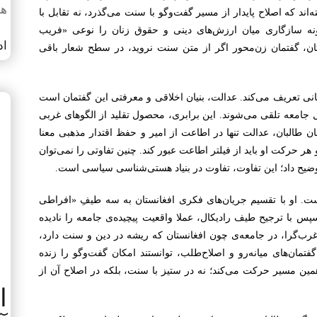
هم
‌اند که اصلاح پایدار از مسیر گفت‌وگو با سنت می‌گذرد، نه تقابل با
نه سازگاری میان ارزش‌های دینی و حقوق زنان را نوعی «فریب
اد
ستان، گفتمان زن‌محور اگر از متن سنت نروید، در سطح شعار باقی
نی تعریف می‌کند. عدالت، بنیان اخلاقی و معرفتی این گفتمان است
ل جامعه تلقی می‌شوند. این برابری، محصول تقلید از الگوهای غربی
 طالبان، عدالت تنها در اطاعت از امیر و حفظ اقتدار مذهبی معنا
 حرکت او باید از فیلتر اطاعت عبور کند. چنین تفاوتی را نمی‌توان
یح داد؛ این تفاوت، تفاوت در بنیاد هستی‌شناسی سیاسی است.
ت. او با تقسیم جریان‌های فکری افغانستان به سه طیفِ «افراطی
س با ترجیح طیف رادیکال، عملا واقعیت پیچیده‌ی جامعه را نادیده
غرب‌گرا، در جامعه‌ی چون افغانستان که ریشه در دین و سنت دارد،
گفتمان‌های میانه‌رو و اصلاح‌طلب، توانستند امکان گفت‌وگو را زنده
در همین مسیر حرکت می‌کند؛ نه در ستیز با سنت، بلکه در اصلاح آن از
ا