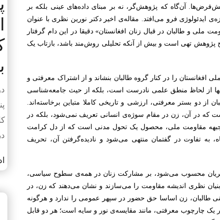
پ
‌فرض‌ها. آن‌گاه که پژوهش‌گر، نه بر مبنای داده‌های عینی بلکه بر
ا
ی ایدئولوژی فرو می‌افتد. مقاله‌ی اخیر دکتر نورین نظری با عنوان
لی و طالبان در قبال زنان افغانستان» دقیقا در این دام گرفتار
ک
ح پژوهش تهی است و بیش از آنکه تحلیلی روش‌مند باشد، بازتاب یک
ب
 افغانستان را در کنار گروه طالبان بنشاند و از اشتراک معرفتی و
دوشن
ه‌تنها از لحاظ منطق علمی نادرست است، بلکه از حیث جامعه‌شناسی
از دو بستر معرفتی، ارزشی و تاریخی کاملا متباین برخاسته‌اند.
است که در آن، زن در مقام سوژه‌ی انسانی تعریف نمی‌شود، بلکه در
کا
بل، جبهه مقاومت ملی، محصول یک تحول مدنی است که از دل کرامت
در
 به تفاوت در گفتمان منتهی می‌شود و نادیده‌گرفتن آن، تحریف
اد
ریان محسوب می‌شود، بر مشارکت زنان در همه‌ی سطوح سیاسی،
نیان نظری اندیشه مقاومت را می‌سازند و نشان می‌دهند که زن، در
ینی طالبان، زن اساسا حق حضور در سپهر عمومی را ندارد و هرگونه
 در یک چارچوب معرفتی، مانند مقایسه‌ی نور و سایه است؛ هر دو قابل