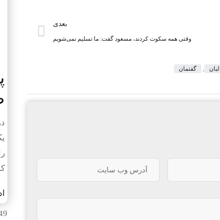
بعدی
وقتی همه سکوت کردند، مسعود گفت: ما تسلیم نمی‌شویم
بان
,
گفتمان
پ
ص
دوشن
یک
را
کر
اد