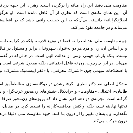
مقاومت ملی دقیقا این راه میانه را برگزیده است. رهبران این جبهه دریافته
آن. این همان نکته‌ی است که نظری از آن غافل مانده است. او هرگو
اصلاح‌گرایانه» دانسته، بی‌آن‌که به این حقیقت واقف باشد که در افغان
می‌ماند و در جامعه نفوذ نمی‌کند.
جبهه مقاومت ملی، عدالت را نه فقط در توزیع قدرت، بلکه در کرامت انسا
و بر اساس آن، زن و مرد هر دو به‌عنوان شهروندان برابر و مسئول در قبا
نیست، بلکه بازتاب فهمی بومی از عدالت الهی است. در حالی‌که در گفتمان
می‌یابد. در این چارچوب، زن نه فاعل اجتماعی، بلکه مفعول شرعی است و هر
با اصطلاحات مبهمی چون «اشتراک معرفتی» یا «فقر اپیستمیک مشترک» توض
مشکل اصلی نقد دکتر نظری، گرفتارشدن در دوگانه‌سازی مغالطه‌آمیز اس
طالبان»، اعتدالی «مقاومت» و «رادیکال جنبش‌های زن‌محور غرب‌گرا» و سپ
گرفته است. تجربه‌ی دو دهه اخیر نشان داد که پروژه‌های زن‌محور صرفا 
نه‌تنها نهادینه نشد، بلکه واکنش محافظه‌کارانه را تشدید کرد. در مقابل، 
نگه‌دارند و پایه‌های تغییر را از درون بنا کنند. جبهه مقاومت ملی دقیقا 
درون حرکت می‌کند.