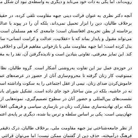
رویت‌اند، اما یکی به ذات خود می‌تابد و دیگری به واسطه‌ی نبود آن شکل می
آنچه دکتر نظری به عنوان قرائت دینی جبهه مقاومت تلقی کرده، در حق
برخلاف طالبان، دین را ابزار تحمیل نمی‌داند، بلکه آن را در پیوند با ع
برخاسته از بطن تجربه‌ی افغانستان است؛ جامعه‌ی که هم مسلمان است و ه
می‌تواند مقبول و پایدار بماند که با «عقلانیت، عدالت و کرامت انسانی» ساز
بدل کرده است؛ اما جبهه مقاومت ملی با بازخوانی مفاهیم قرآنی و اخلاقی
کند. این تمایز معرفتی، تفاوتی بنیادین است و نادیده‌گرفتن آن، نقد را به 
در حوزه‌ی عمل نیز این تفاوت به‌روشنی آشکار است. گروه طالبان، نظام
ممنوعیت کار زنان گرفته تا محروم‌سازی آنان از حضور در عرصه‌های عم
خاموش‌کردن صدای زنان، نیمی از عقل اجتماعی را به سکوت واداشته است.
نه در حاشیه، بلکه در متن ساختار خود جای داده است. تشکیل شورای بانو
نشست‌های بین‌المللی و حضور آنان در سطوح تصمیم‌گیری، نمونه‌هایی از ا
بلکه برای نهادینه‌سازی مشارکت زنان در بازسازی سیاسی و فرهنگی افغان
جهان‌بینی است: یکی بر اساس سلطه و ترس بنا شده، دیگری بر پایه‌ی اعتما
از نظر جامعه‌شناختی نیز جبهه مقاومت ملی، برخلاف طالبان، درک دقیقی ا
فرهنگ درآمیخته، حذف دین از گفتمان ممکن نیست؛ اما می‌توان قرائتی از