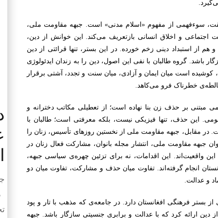
‌گیرد.
یقت، سوءفهمی از مفهوم «اسلام مدنی» است. جبهه مقاومت ملی،
دالت اجتماعی و اخلاق انسانی بازتعریف می‌کند. این خوانش از دین،
م از استبداد دینی زخم خورده. در این بستر، تنها قرائتی از دین
گار باشد. گروه طالبان با نفی این اصول، دین را به زندان ایدئولوژی
، کوشیده است میان ایمان و آزادی، میان سنت و تجدد، آشتی برقرار
مغالطه‌ی خطرناک فرو می‌کاهد.
ی مبتنی بر حذف زن بنا نهاده است؛ از تعطیلی مکاتب دخترانه و
د
ومی. این حذف، تنها فیزیکی نیست، بلکه معرفتی است؛ طالبان با
ع
 در مقابل، جبهه مقاومت ملی از نخستین روزهای تأسیس، زنان را
ان جبهه مقاومت ملی، انتشار مجله بانوان، مشارکت فعال زنان در
ا
ین واقعیت‌اند. این اقدامات، نه برای تزئین چهره‌ی سیاسی جبهه،
ستان انجام گرفته‌اند. تفاوت میان حذف و مشارکت، تفاوت میان دو
جمعه 
د و عدالت.
در
ز بستر فرهنگی افغانستان دارد. در جامعه‌ی که مذهب با تار و پود
تح
 دین ارائه کرد که با عدالت و برابری جنسیتی سازگار باشد. جبهه