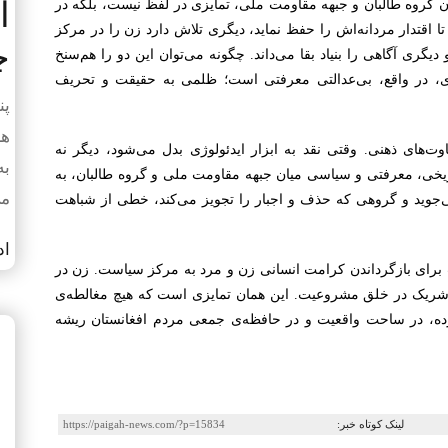
آ
یان گروه طالبان و جبهه مقاومت ملی، تمایزی در لفظ نیست، بلکه در
اقتدار مردانه‌اش را حفظ نماید، دیگری تلاش دارد زن را در مرکز
چ
گری آگاهی را بنیاد بقا می‌داند. چگونه می‌توان این دو را هم‌سنخ
ای، در واقع، بی‌عدالتی معرفتی است؛ ظلمی به حقیقت و تحریف
پنجش
هر
های ذهنی. وقتی نقد به ابزار ایدئولوژی بدل می‌شود، دیگر نه
به
اریخی، معرفتی و سیاسی میان جبهه مقاومت ملی و گروه طالبان، به
می
جوید و گروهی که حذف و اجبار را تجویز می‌کند، خطی از شباهت
اد
 برای بازگرداندن کرامت انسانی زن و مرد به مرکز سیاست. زن در
ه شریک در خلق مشروعیت. این همان تمایزی است که هیچ مغالطه‌ی
زده، در ساحت واقعیت و در حافظه‌ی جمعی مردم افغانستان ریشه
لینک کوتاه خبر:
https://paigah-news.com/?p=15834