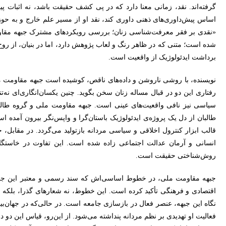
گرفته‌اند. نقد، زمانی معنا دارد که در پی کشف حقیقت باشد، نه اثبات پیش
اساس پیش‌داوری‌های ذهنی داوری کند، نقد او از مسیر علم خارج و به حوزه‌
«نقدی بر فقر معرفت‌شناسی زنان؛ بررسی رویکردهای مشترک جبهه مقاومت م
شده است؛ متنی که در ظاهر رنگ و لعاب پژوهش دارد، اما در بنیان، از رو
برداشت ایدئولوژیک از واقعیت است.
نویسنده، با روشی ناروشن و داده‌های ناقص، کوشیده است جبهه مقاومت ملی
رفتاری این دو در قبال مساله زنان سخن بگوید. چنین یکسان‌انگاری‌ای ن
سیاسی نیز نافی واقعیت‌های عینی است. جبهه مقاومت ملی و گروه طالبان 
طالبان از دل یک پروژه‌ی ایدئولوژیک باستان‌گرا و واپس‌نگر بیرون آمده 
قالب ابزار کنترول اخلاقی و سیاسی مردانه بازتولید می‌گردد. در مقا
انسانی و آرمان عدالت اجتماعی زاده شده است. این تفاوت در خاستگاه،
روش‌شناختی حقیقت است.
جبهه مقاومت ملی، در خطوط اساسی‌اش که سند رسمی و معتبر این ج
اقتصادی و فرهنگی تأکید کرده است. این خطوط، نه شعارهای گذرا، بلکه ب
نگاه این جبهه، عنصر فعال در بازسازی جامعه است. در حالی‌که در جهان‌ب
فعالیت او تهدیدی بر نظم مردانه پنداشته می‌شود. از این‌رو، قیاس این دو