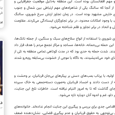
و مهم افغانستان بوده است. این منطقه به‌دلیل موقعیت جغرافیایی و
ز آنجا که سالنگ یکی از شاهراه‌های مهم ارتباطی بین شمال و جنوب
فر
ای خارجی مشهود بوده است. در زمان تجاوز ارتش سرخ شوروی، سالنگ
ا وجود امکانات محدود، در برابر تجاوزگران ایستادگی می‌کردند. مقاومت
اد
ی و اتحاد در برابر تجاوز و ظلم شناخته می‌شود.
ی شوروی با استفاده از انواع سلاح‌های سبک و سنگین، از جمله تانک‌ها،
این حمله بی‌رحمانه، خانه‌ها، مساجد و مراکز تجمع مردم را هدف قرار داد
یدند. شدت حمله به حدی بود که در مدت کوتاهی تمامی منطقه به تلی از
ای خود می‌اندیشیدند، به ناگاه با موجی از خشونت بی‌سابقه روبه‌رو شدند
لیه، با پرتاب بمب‌های دستی بر پیکرهای بی‌جان قربانیان، بر وحشت و
له از دست دادند و اجساد قربانیان به‌صورت دسته‌جمعی به خاک سپرده
ی گذاشت که تا به امروز التیام نیافته است. خاطرات تلخ این جنایت،
و، غم و اندوه آنان دوباره تازه می‌شود.
در
امی جدی برای بررسی و پیگیری این جنایت انجام نداده‌اند. خانواده‌های
جمعه ۹
ین بی‌توجهی به حقوق قربانیان و عدم پیگیری قضایی، نشان‌دهنده ضعف