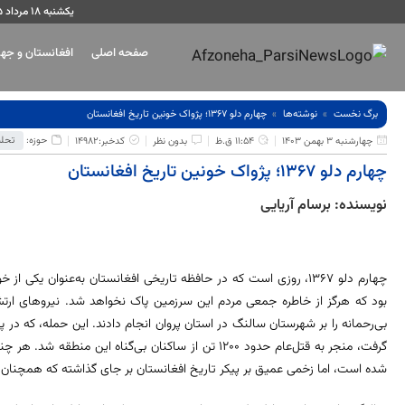
یکشنبه ۱۸ مرداد ۱۴۰۵
صفحه اصلی
افغانستان و جه
برگ نخست
نوشته‌ها
چهارم دلو ۱۳۶۷؛ پژواک خونین تاریخ افغانستان
حوزه:
تحلی
چهارشنبه 3 بهمن 1403
11:54 ق.ظ
بدون نظر
کدخبر:14982
چهارم دلو ۱۳۶۷؛ پژواک خونین تاریخ افغانستان
نویسنده: برسام آریایی
چهارم دلو ۱۳۶۷، روزی است که در حافظه تاریخی افغانستان به‌عنوان یکی
بود که هرگز از خاطره جمعی مردم این سرزمین پاک نخواهد شد. نیروهای ار
بی‌رحمانه را بر شهرستان سالنگ در استان پروان انجام دادند. این حمله، که در
گرفت، منجر به قتل‌عام حدود ۱۲۰۰ تن از ساکنان بی‌گناه 
شده است، اما زخمی عمیق بر پیکر تاریخ افغانستان بر جای گذاشته که همچنان ا