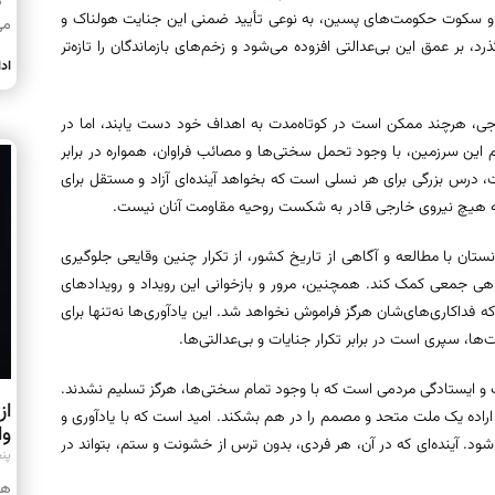
در
و سکوت حکومت‌های پسین، به نوعی تأیید ضمنی این جنایت هولناک و
می
د، بر عمق این بی‌عدالتی افزوده می‌شود و زخم‌های بازماندگان را تازه‌تر
اد
رجی، هرچند ممکن است در کوتاه‌مدت به اهداف خود دست یابند، اما در
ن سرزمین، با وجود تحمل سختی‌ها و مصائب فراوان، همواره در برابر
عیت، درس بزرگی برای هر نسلی است که بخواهد آینده‌ای آزاد و مستقل برای
د که هیچ نیروی خارجی قادر به شکست روحیه مقاومت آنان نیست.
تان با مطالعه و آگاهی از تاریخ کشور، از تکرار چنین وقایعی جلوگیری
هی جمعی کمک کند. همچنین، مرور و بازخوانی این رویداد و رویدادهای
ه فداکاری‌های‌شان هرگز فراموش نخواهد شد. این یادآوری‌ها نه‌تنها برای
ا، سپری است در برابر تکرار جنایات و بی‌عدالتی‌ها.
 از مقاومت و ایستادگی مردمی است که با وجود تمام سختی‌ها، هرگز تسلیم نشدند.
از
 اراده یک ملت متحد و مصمم را در هم بشکند. امید است که با یادآوری و
وا
 شود. آینده‌ای که در آن، هر فردی، بدون ترس از خشونت و ستم، بتواند در
پنجشن
هر