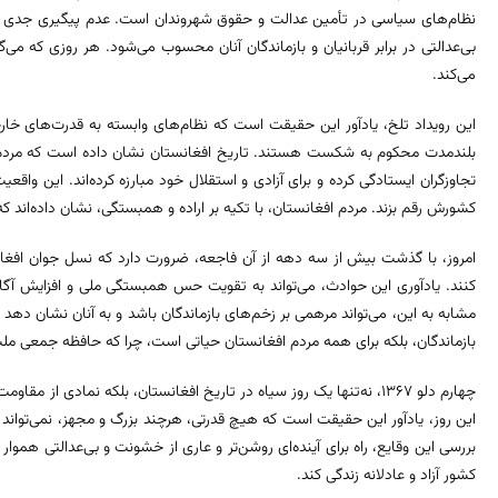
نظام‌های سیاسی در تأمین عدالت و حقوق شهروندان است. عدم پیگیری جدی 
بی‌عدالتی در برابر قربانیان و بازماندگان آنان محسوب می‌شود. هر روزی که می‌گذر
می‌کند.
این رویداد تلخ، یادآور این حقیقت است که نظام‌های وابسته به قدرت‌های خا
بلندمدت محکوم به شکست هستند. تاریخ افغانستان نشان داده است که مردم ای
تجاوزگران ایستادگی کرده و برای آزادی و استقلال خود مبارزه کرده‌اند. این واق
کشورش رقم بزند. مردم افغانستان، با تکیه بر اراده و همبستگی، نشان داده‌ان
امروز، با گذشت بیش از سه دهه از آن فاجعه، ضرورت دارد که نسل جوان افغانس
کنند. یادآوری این حوادث، می‌تواند به تقویت حس همبستگی ملی و افزایش آگا
مشابه به این، می‌تواند مرهمی بر زخم‌های بازماندگان باشد و به آنان نشان دهد ک
بازماندگان، بلکه برای همه مردم افغانستان حیاتی است، چرا که حافظه جمعی ملت‌ه
چهارم دلو ۱۳۶۷، نه‌تنها یک روز سیاه در تاریخ افغانستان، بلکه نمادی
این روز، یادآور این حقیقت است که هیچ قدرتی، هرچند بزرگ و مجهز، نمی‌تواند
بررسی این وقایع، راه برای آینده‌ای روشن‌تر و عاری از خشونت و بی‌عدالتی هموار
کشور آزاد و عادلانه زندگی کند.