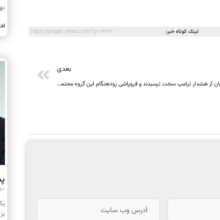
نه
اد
لینک کوتاه خبر:
https://paigah-news.com/?p=14982
بعدی
طالبان از هشدار ترامپ سخت ترسیدند و فروپاشی زودهنگام این گروه محتمل است
پد
دوشنبه
یک
بز