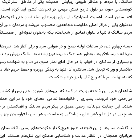
سالنگ، با دره‌ها و مناظر طبیعی زیبایش، همیشه یکی از مناطق استراتژیک 
کوهستانی خود، در طول تاریخ نقش مهمی در تحولات کشور ایفا کرده است. ا
افغانستان است، اهمیت استراتژیک آن برای رژیم‌های مختلف و حتی قدرت‌ه
به‌عنوان یکی از مراکز اصلی مقاومت مجاهدین محسوب می‌شد و مردمان دلیر آن، ب
مردم سالنگ نه‌تنها به‌عنوان نمادی از شجاعت، بلکه به‌عنوان نمونه‌ای از همبستگ
حمله چهارم دلو، در ساعات اولیه صبح و در هوایی سرد و برفی آغاز شد. نیروها
توپخانه و بمب‌افکن‌ها، به‌طور هماهنگ و برنامه‌ریزی‌شده به سالنگ یورش بردند. 
و بسیاری از ساکنان در خواب یا در حال ادای نماز صبح، بی‌دفاع به شهادت رس
خاکستر و ویرانه تبدیل شد. ساکنان، که تنها به زندگی روزمره و حفظ حریم خانه‌ه
که نه‌تنها جسم بلکه روح آنان را نیز درهم شکست.
شاهدان عینی این فاجعه روایت می‌کنند که نیروهای شوروی حتی پس از کشتار او
بی‌رحمی خود افزودند. بسیاری از خانواده‌ها تمامی اعضای خود را در این حم
شدند. این جنایت هولناک، زخمی عمیق بر پیکر مردم سالنگ و افغانستان بر جا
همچنان در دل‌ها و ذهن‌های بازماندگان زنده است و هر سال با فرارسیدن چهارم دل
با گذشت سال‌ها از این فاجعه، هنوز هیچ‌یک از حکومت‌های پسین افغانستان اقد
قربانیان همچنان در انتظار عدالت و شناسایی عاملان این قتل‌عام هستند. ا