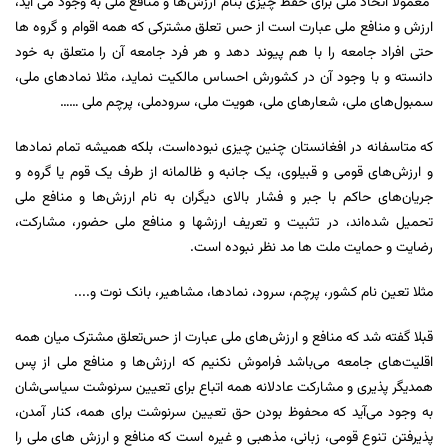
معمولا اتحاد ملی برای حفظ چیزی بنام ارزش‌ها و منافع ملی به وجود می آید،
ارزش و منافع ملی عبارت است از حس تعلق مشترکی که همه اقوام و گروه ها
حتی افراد جامعه را با هم پیوند دهد و هر فرد جامعه آن را متعلق به خود
دانسته و با وجود آن در کشورش احساس مالکیت نماید، مثلا نمادهای ملی،
سمبول‌های ملی، شعارهای ملی، هویت ملی، سرودملی، پرچم ملی ……
که متاسفانه در افغانستان چنین چیزی نبوده‌است، بلکه همیشه تمام نمادها
و ارزش‌های قومی و قبیلوی، یک جانبه و ظالمانه از طرف یک قوم یا گروه و
جریان‌های حاکم با جبر و فشار بالای دیگران به نام ارزش‌ها و منافع ملی
تحمیل شده‌اند، در تثبیت و تعریف ارزشها و منافع ملی حضور، مشارکت،
رضایت و حمایت ملت ها مد نظر نبوده است.
مثلا تعین نام کشور، پرچم، سرود، نمادها، مشاهیر، بانک نوت و..‌‌..
قبلا گفته شد که منافع و ارزش‌های ملی عبارت از حس‌تعلق مشترک میان همه
اقلیت‌های جامعه می‌باشد فراموش نکنیم که ارزش‌ها و منافع ملی از پس
همدیگر پذیری و مشارکت عادلانه همه اتباع برای تعیین سرنوشت سیاسی‌شان
به وجود می‌آید که محفوظ بودن حق تعیین سرنوشت برای همه، کنار آمدن،
پذیرفتن تنوع قومی، زبانی، مذهبی و غیره است که منافع و ارزش های ملی را