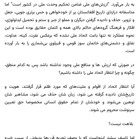
به بار می‌آورد. “ارزش‌های ملی ضامن تحکیم وحدت ملی در کشور است” اما
متاسفانه درازنای تاریخ افغانستان پر از خودخواهی و حس برتری جویی، جعل
و تزویر، حذف و نادیده گرفتن دیگران و مملو از جبر و ستم و تحمیل ایدئولوژی،
افکار و فرهنگ گروه‌های حاکم بالای همه و کتمان حقایق بوده است و این
نحوه عملکرد نه تنها باعث اتحاد ملی نشده که برعکس نفرت، کینه، عداوت،
نفاق و دشمنی‌های خانمان سوز قومی و قبیلوی بی‌شماری را به بار آورده
است.
در صورتی که ارزش ها و منافع ملی وجود نداشته باشد پس به کدام منطق،
چگونه و چرا انتظار اتحاد ملی را داشته باشیم؟
آیا انتظار اتحاد از اقوام و ملیت‌های که مورد ظلم قرار گرفتند، هویت و
تاریخ‌شان نادیده گرفته می شود، زبان شان حذف می شود، مشاهیر شان
توهین می‌شوند و خودشان از تمام حقوق انسانی مخصوصا حق تعیین
سرنوشت محروم می شوند.
بلاهت نیست؟
اما تاسف بیشتر اینجاست که با وصف تجربه قرن‌ها بدبختی از سبب خیره