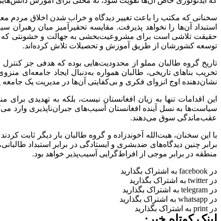
که ایدئولوژی خاص آن‌ها تقویت شود، نه محلی برای آموزش دانش‌هایی که
سخنانی که مکتب را باعث تغییر دیدگاه و خراب شدن اخلاق مردم معر
استبداد آن‌ها را نخواهد پذیرفت. مقایسه تحقیرآمیز میان رهبران
حقیقت تلاشی است برای مشروعیت‌بخشی به جهالت و خشونتی که طالبان
توسعه کشورشان از طریق آموزش و تحصیلات تلاش کرده‌اند.
تاریخ گروه طالبان مملو از محدودیت‌هایی بوده که هدفی جز کنترل 
تخریب بناهای تاریخی، طالبان همواره به‌دنبال ایجاد جامعه‌ای منزو
نشان‌دهنده اوج انزوای فکری و بی‌کفایتی آن‌ها در مدیریت یک جامعه 
این اقدامات تنها به زیان افغانستان نیست، بلکه به تهدیدی برای 
سیاست‌ها به نسل آینده افغانستان آسیب‌های جبران‌ناپذیری وارد می
عقب‌ماندگی سوق می‌دهند.
با این سخنان، هبت‌الله آخوندزاده و گروه طالبان بار دیگر ثابت کرد
برابر چنین دیدگاه‌های ضدبشری و ایستادگی در برابر استبداد طالبانی،
منطقه در برابر موجی از افراط‌گرایی آسیب‌پذیر خواهد بود.
در facebook به اشتراک بگذارید
در twitter به اشتراک بگذارید
در telegram به اشتراک بگذارید
در whatsapp به اشتراک بگذارید
در print به اشتراک بگذارید
لینک کوتاه خبر: