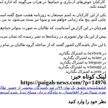
کارکنان حوض‌های آب‌بازی و حمام‌ها در هرات می‌گویند که اداره ام
کیسه نکند.
یکی از این کارکنان به اسم مستعار به روزنامه هشت صبح گفته است«محت
چاپی کنم، پنج ماه زندانی خواهم شد و سونا نیز بسته می‌شود. به من م
هم‌چنان در این گزارش آمده‌است که طالبان به صورت متواتر حمام‌ها
پیش از این یک نوار تصویری در رسانه‌ها به نشر رسیده که نشان می‌‌دهد امر به به معروف گروه 
با این حال باشندگان کشور گفتند که از مداخله گروه طالبان بر تمام رف
در facebook به اشتراک بگذارید
در twitter به اشتراک بگذارید
در telegram به اشتراک بگذارید
در whatsapp به اشتراک بگذارید
در print به اشتراک بگذارید
لینک کوتاه خبر:
https://paigah-news.com/?p=14976
قبلی
قبلی
نتیجه تحقیق یک نهاد: ۹۹درصد باشندگان پنجشیر از حضور طالبان در این ولایت راضی نیستند
بعدی
شمال‌شرق افغانستان به پناه‌گاه دزدان مسلح تبدیل شده است
بع
نظر خود را وارد کنید