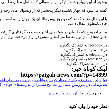
پیش‌تر از این چهار باشنده دیگر این ولسوالی که شامل معلم، نظامی 
گفته می‌شود که چهار باشنده دیگر پنجشیر که از ولسوالی‌های رخه و 
با این حال منابع گفتند که دو روز پیش طالبان یک جوان را به اسم سی
جای نامعلوم انتقال دادند.
منابع افزودند که طالبان در هفته‌‌های اخیر دست به گرفتاری گسترده
خانواده‌‌های آنان پول تقاضا می‌کنند و سپس در ازای پرداخت پول آنان ر
در facebook به اشتراک بگذارید
در twitter به اشتراک بگذارید
در telegram به اشتراک بگذارید
در whatsapp به اشتراک بگذارید
در print به اشتراک بگذارید
لینک کوتاه خبر:
https://paigah-news.com/?p=14899
قبلی
قبلی
از حذف فیزیکی تا معتاد کردن جوانان حوزه مقاومت ملی افغ
بعدی
زندانی در سرزمین علم؛ روایت تلخ سمیرا از مدرسه‌های جهادی گر
برچسب ها:
بازداشت‌ها
,
پنجشیر
نظر خود را وارد کنید