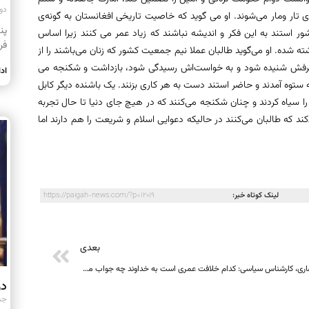
دوشنبه
 تار ومار می‌شوند. او می گوید که خاصیت تاریخی افغانستان به گونه‌ی
ر استند به این فکر و اندیشه نباشند که زیاد عمر می کنند زیرا اساس
فر
ه شده. او می‌گوید طالبان عملا نیم جمعیت کشور که زنان می‌باشند را از
حرفش شنیده شود و به خواست‌اش رسیدگی شود، بازداشت و شکنجه می
اد
 ستوه آمدند و حاضر استند دست به هر کاری بزنند. یک باشنده دیگر کابل
 را سیاه کردند و چنان شکنجه می‌کنند که در هیچ جای دنیا تا حال تجربه
 که طالبان می‌کنند در حالیکه دعوایی اسلام و شریعت را هم دارند اما
لینک کوتاه خبر:
https://paigah-news.com/?p=12019
بعدی
انصاری، کارشناس سیاسی: کدام خلافت عمری است به خداوند چه جواب می‌دهید
در
جمعه ۹