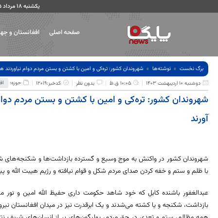
یکشنبه ۱۸ مرداد ۱۴۰۵
صفحه اصلی
افغانستان و جه
برگ نخست
نوشته‌ها
شهروندان کشور: تره‌کی و امین با کشتن و بستن مردم دوام نیاوردند ه
حوزه:
اف
دوشنبه 10 اردیبهشت 1403
10:05 ق.ظ
بدون نظر
کدخبر:12019
شهروندان کشور: تره‌کی و امین با کشتن و بستن مردم دوا
آورند
شهروندان کشور در واکنش به موج وسیع و گسترده بازداشت‌ها و شکنجه‌های شد
با ظلم و ستم و خفه کردن صدای مردم شکل و قوام نیافته و رژیم هیبت الله و پیر
عبدالغفور باشنده کابل که خود شاهد حکومت داری حفیظ الله امین و نور محمد
بازداشت، شکنجه و یا کشته می‌شدند و یک ابرقدرت نیز در میدان افغانستان نیر
همه مظالم، ستم و تعدی در حق مردم، پولیگون‌های پر از انسان‌های شریف نتو