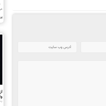
در
می
اد
از
وا
پنجشن