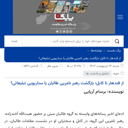
برگ نخست
نوشته‌ها
از قندهار تا کابل؛ بازگشت رهبر نامریی طالبان یا سناریویی تبلیغاتی؟
شنبه 13 اردیبهشت 1404
12:35 ب.ظ
بدون نظر
کدخبر:15410
حوزه:
تحلیل و یادشت ها
از قندهار تا کابل؛ بازگشت رهبر نامریی طالبان یا سناریویی تبلیغاتی؟
نویسنده: برسام آریایی
ادعای اخیر رسانه‌های وابسته به گروه طالبان مبنی بر حضور هبت‌الله آخندزاده،
رهبر نامریی این گروه، در کابل و سخنرانی او در نشست مقامات طالبان، در