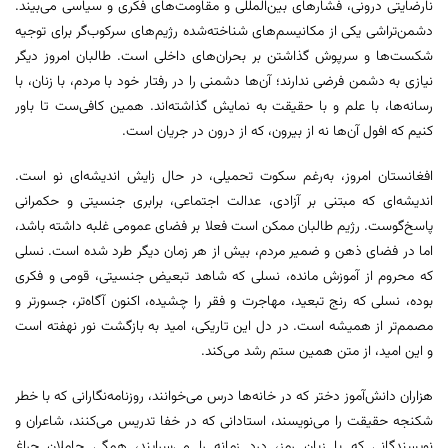
نارضایتی درونی، فشارهای بین‌المللی و مقاومت‌های فکری و سیاسی می‌بیند.
دشمن‌تراشی یکی از مکانیسم‌های شناخته‌شده رژیم‌های سرکوب‌گر برای توجیه
شکست‌ها و سرپوش گذاشتن بر بحران‌های داخلی است. طالبان امروز دیگر
نیازی به دشمن فرضی ندارند؛ آن‌ها دشمنی را در رفتار خود با مردم، با زنان، با
رسانه‌ها، با علم و با حقیقت به نمایش گذاشته‌اند. همین کافی‌ست تا باور
کنیم که افول آن‌ها نه از بیرون، که از درون در جریان است.
افغانستان امروز، به‌رغم سکوت تحمیلی، در حال زایش اندیشه‌ای نو است.
اندیشه‌ای که مبتنی بر آزادی، عدالت اجتماعی، برابری جنسیتی و حکمرانی
پاسخ‌گوست. رژیم طالبان ممکن است فعلا بر فضای عمومی غلبه داشته باشد،
اما در فضای ذهن و ضمیر مردم، بیش از هر زمان دیگر طرد شده است. نسلی
که محروم از آموزش مانده، نسلی که شاهد تبعیض جنسیتی، قومی و فکری
بوده، نسلی که رنج تبعید، مهاجرت و فقر را چشیده، اکنون آگاه‌تر، جسورتر و
مصمم‌تر از همیشه است. در دل این تاریکی، امید به بازگشت نور نهفته است
و این امید، از متن همین ستم رشد می‌کند.
هزاران دانش‌آموز دختر که در خانه‌ها درس می‌خوانند، روزنامه‌نگارانی که با خطر
شکنجه حقیقت را می‌نویسند، استادانی که در خفا تدریس می‌کنند، شاعران و
نویسندگانی که با زبان رمز، درد زمانه را می‌سرایند، همگی حاملان چراغ