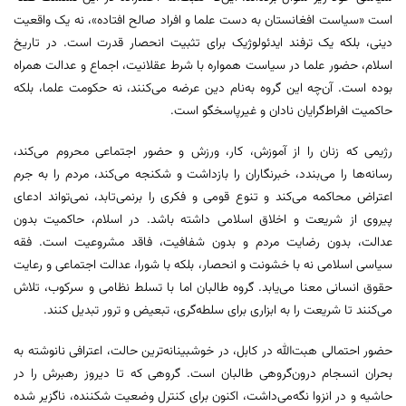
است «سیاست افغانستان به دست علما و افراد صالح افتاده»، نه یک واقعیت
دینی، بلکه یک ترفند ایدئولوژیک برای تثبیت انحصار قدرت است. در تاریخ
اسلام، حضور علما در سیاست همواره با شرط عقلانیت، اجماع و عدالت همراه
بوده است. آن‌چه این گروه به‌نام دین عرضه می‌کنند، نه حکومت علما، بلکه
حاکمیت افراط‌گرایان نادان و غیرپاسخگو است.
رژیمی که زنان را از آموزش، کار، ورزش و حضور اجتماعی محروم می‌کند،
رسانه‌ها را می‌بندد، خبرنگاران را بازداشت و شکنجه می‌کند، مردم را به جرم
اعتراض محاکمه می‌کند و تنوع قومی و فکری را برنمی‌تابد، نمی‌تواند ادعای
پیروی از شریعت و اخلاق اسلامی داشته باشد. در اسلام، حاکمیت بدون
عدالت، بدون رضایت مردم و بدون شفافیت، فاقد مشروعیت است. فقه
سیاسی اسلامی نه با خشونت و انحصار، بلکه با شورا، عدالت اجتماعی و رعایت
حقوق انسانی معنا می‌یابد. گروه طالبان اما با تسلط نظامی و سرکوب، تلاش
می‌کنند تا شریعت را به ابزاری برای سلطه‌گری، تبعیض و ترور تبدیل کنند.
حضور احتمالی هبت‌الله در کابل، در خوشبینانه‌ترین حالت، اعترافی نانوشته به
بحران انسجام درون‌گروهی طالبان است. گروهی که تا دیروز رهبرش را در
حاشیه و در انزوا نگه‌می‌داشت، اکنون برای کنترل وضعیت شکننده، ناگزیر شده