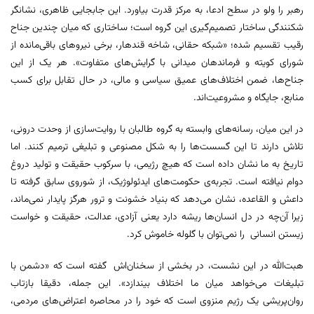
رهبر را ولو در سطح ادعا، به مرکز قدرت بیاورد. این جابجایی ظاهری، نشانگر
شکنندگی ساختار تصمیم‌گیری این گروه است؛ ساختاری که میان چندین جناح
رقیب تقسیم شده؛ «شبکه حقانی، شاخه قندهار، برخی نیروهای باقی‌مانده از
شورای کویته و فرماندهان میدانی با گرایش‌های متفاوت». هر یک از این
جناح‌ها، ضمن اختلاف‌های عمیق سیاسی و مالی، در حال تقابل برای کسب
منابع، جایگاه و مشروعیت‌اند.
در این میان، رسانه‌های وابسته به گروه طالبان با روایت‌سازی از وحدت درونی،
تلاش دارند تا این گسست‌ها را به شکل مصنوعی و تبلیغی ترمیم کنند. اما
تاریخ به ما نشان داده است که هیچ رژیمی، با سرکوب حقیقت و تولید دروغ
دوام نیافته است. تجربه‌ی حکومت‌های ایدئولوژیک، از شوروی سابق گرفته تا
داعش و القاعده، نشان می‌دهد که بنیاد خشونت و ترور هرگز پایدار نمی‌ماند،
زیرا آن‌چه در دل انسان‌ها ریشه دارد یعنی آزادی، عدالت، حقیقت و خواست
زیستن انسانی را نمی‌توان با گلوله خاموش کرد.
هبت‌الله در این نشست، در بخشی از سخنان‌اش گفته است که «دشمن با
تبلیغات می‌خواهد میان ما اختلاف بیندازد». این جمله، دقیقا بازتاب
روان‌پریشی یک رژیم منزوی است که خود را در محاصره اعتراض‌های مردمی،