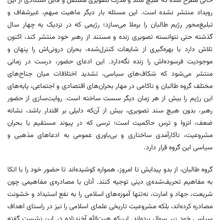
حالی مطرح شده که هیچ سند و مدرک تصویری مستقل و قابل استنادی از این
رویداد منتشر نشده است. این مسئله بار دیگر ماهیت مبهم، غیرشفاف و
تبلیغ‌محور رژیم طالبان را برملا می‌سازد؛ رژیمی که در نزدیک به چهار سال
گذشته حتی نتوانسته تصویری زنده و مستند از رهبر خود منتشر کند، اکنون
تلاش دارد با بهره‌گیری از شایعات کنترل‌شده، بحران درونی‌اش را پنهان و
موجودیت فرسوده‌اش را زنده نگه‌دارد. این ادعای حضور، درست در زمانی
منتشر می‌شود که شکاف‌های سیاسی، تشدید اختلافات میان جناح‌های
مختلف گروه طالبان و ناکامی در مهار بحران‌های اقتصادی و اجتماعی، پایه‌های
این رژیم را بیش از هر زمان دیگر سست ساخته است. روایت‌سازی از حضور
رهبر، بدون هیچ سند تصویری، بیش از آن‌که دلیلی بر اقتدار باشد، نشانه
ضعف، انزوا و ترس حاکمیت است؛ ترسی که در پیوند مستقیم با بحران
مشروعیت، ناکارآمدی ساختاری و بی‌باوری عمومی به ادعاهای مذهبی و
سیاسی این گروه قرار دارد.
گروه طالبان، از بدو پیدایش تا امروز، همواره کوشیده‌اند تا حضور خود را با اتکا
به مفاهیم تحریف‌شده‌ی دینی توجیه کنند. آنان با مصادره‌ی مفاهیمی چون
شریعت، جهاد و امارت، نه‌تنها آموزه‌های اسلامی را به نفع استبداد و خشونت
مصادره کرده‌اند، بلکه مشروعیت تاریخی علمای اسلامی را نیز در راستای اهداف
سیاسی خود زیر سوال برده‌اند. این‌که هبت‌الله آخندزاده در این نشست گفته