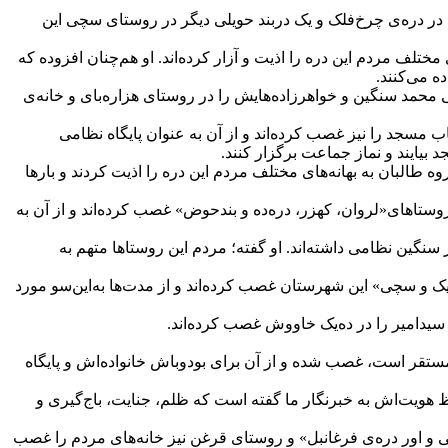
 حویلی در دره‌ی خوشدره، ۵ دربند حویلی در دره‌ی فرغانبل، ۳ دربند حویلی در دره‌ی خاووش و ۸ دربند حویلی در دره‌ی چرخ‌فلک و یک دربند حویلی دیگر در روستای سچی این
لف مردم این دره را اذیت و آزار کرده‌اند. او هم‌چنان افزوده که
محمد سنگین و خواهرزاده‌هایش را در روستای هزاره‌بای و خانه‌ی
اب مسجد را نیز غصب کرده‌اند و از آن به عنوان پایگاه نظامی
 بیایند و نماز جماعت برگزار کنند.
البان به بهانه‌های مختلف مردم این دره را اذیت کردند و بارها
و کوچ‌های اجباری مردم این دره از سوی طالبان، این گروه در تازه‌ترین مورد ۸ دربند حویلی را در روستاهای«لروان، کهزر، دره‌ده و بندحوض» غصب کرده‌اند و از آن به
سنگین نظامی داشته‌اند. او گفته؛ مردم این روستاها متهم به
۳ دربند حویلی و ۵ باب مسجد را در روستاهای«عابدخیل، ده‌یک و سچی» این شهرستان غصب کرده‌اند و از مدت‌ها به‌این‌سو مورد
سیدامیر را در ده‌یک خاووش غصب کرده‌اند.
مستقر است، غصب شده و از آن برای بودوباش خانواده‌اش و پایگاه
ویت‌اش به خبرنگار ما گفته است که ظلم، جنایت، باج‌گیری و
نی و اور دره‌ی فرغانبل» و روستای قرغن نیز خانه‌های مردم را غصب