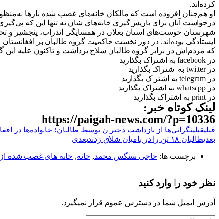
کرده‌اند.
او هم‌چنان افزوده است که مالکان خانه‌های غصب شده بارها به‌منظور 
درخواست آنان برای بازپس‌گیری خانه‌های شان نه تنها این که پی‌گیری
شهرستان خوست‌های استان بغلان در همسایگی اندراب، پنجشیر و تخا
ایستادگی بوده‌اند. در دور نخست حاکمیت گروه طالبان بر افغانستان
که مردم‌اش در برابر گروه طالبان سلاح برداشت و تاکنون علیه این گ
در facebook به اشتراک بگذارید
در twitter به اشتراک بگذارید
در telegram به اشتراک بگذارید
در whatsapp به اشتراک بگذارید
در print به اشتراک بگذارید
لینک کوتاه خبر:
https://paigah-news.com/?p=10336
قبلی
قبلی
نگرانی‌‌ها از بازداشت دختران توسط طالبان؛ خانواده‌ها در افغان
بعدی
طالبان ۱۸ تن را در بامیان شلاق زدند
بعدی
برچسب ها:
حاجی سنگس محمد
,
خانه
,
خانه های غصب شده از
نظر خود را وارد کنید
آدرس ایمیل شما در دسترس عموم قرار نمیگیرد.