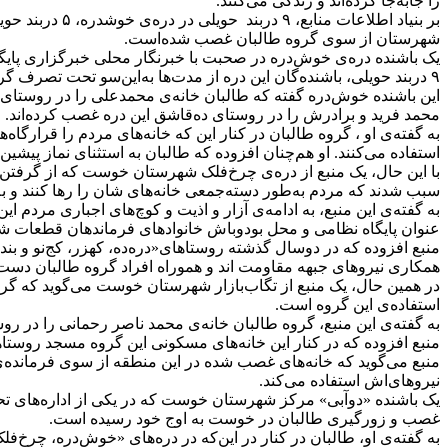
را جابه‌جا کرده‌اند و زندگی می‌کنند.
شهرستان از سوی گروه طالبان غصب شده‌است.
یک باشنده دره‌ی خوش‌دره در صحبت با خبرنگار محلی خبرگزاری پایگاه 
۹ دربند حویلی، باشنده‌گان این دره از مدت‌ها به‌این‌سو تحت تصرف گروه طالبان است و این گروه از آن به عنوان قرارگاه نظامی شان استفاده می‌کنند.
این باشنده خوش‌دره گفته که طالبان خانه‌ی محمدعلی را در روستای 
محمد فرید و برادرش را در روستای ده‌قاشق این دره غصب کرده‌اند.
به گفته‌ی او ، گروه طالبان در کنار این که خانه‌های مردم را قرارگاه
استفاده می‌کنند. او هم‌چنان افزوده که طالبان به استثنای نماز پیشی
با این حال، یک منبع از دره‌ی چرخ‌فلک شهرستان خوست که از گرفتن ن
سبب شدند که مردم به‌طور دسته‌جمعی خانه‌های شان را رها کنند و به 
عنوان پایگاه نظامی و محل بودوباش خانوادهای فرماندهان قطعات شا
منبع افزوده که در دوسال گذشته روستاهای«دره‌ده، کهزر، کج‌نو و بند
همکاری نیروهای جبهه مقاومت اند و هموراه افراد گروه طالبان دست به
استفاده‌ی این گروه است.
به گفته‌ی این منبع، گروه طالبان خانه‌ی محمد ناصر رحمانی را در 
منبع افزوده که در کنار این خانه‌های مسکونی این گروه مسجد روستاه
منبع می‌گوید که خانه‌های غصب شده در این منطقه از سوی فرمانده‌ی
نیروهای‌اش استفاده می‌کند.
یک باشنده «دوآبی» مرکز شهرستان خوست که در یکی از اداره‌های 
غصب و زورگیری طالبان در خوست به اوج خود رسیده است.
به گفته‌ی او، طالبان در کنار در این‌که در دره‌های «خوش‌دره، چرخ‌