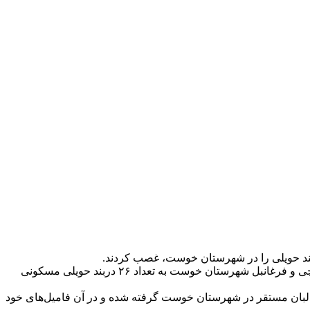
منابع روز چهارشنبه، ۲۵ دلو، به خبرگزاری پایگاه می‌گویند که گروه طالبان در چند ماه گذشته، در دره‌های چرخ‌فلک، خوش‌دره، خاووش، سچی و فرغانبل شهرستان خوست‌ به تعداد ۲۶ دربند حویلی مسکونی
طالبان مستقر در شهرستان خوست گرفته شده و در آن فامیل‌های خود