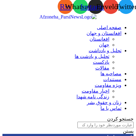
Rss
Whatsapp
Instagram
Envelop
Tw
صفحه اصلی
افغانستان و جهان
افغانستان
جهان
تحلیل و یادداشت
تحلیل و یادشت ها
پادکست
مقالات
مصاحبه ها
مستندات
ویژه مقاومت
اخبار مقاومت
زندگی نامه شهدا
زنان و حقوق بشر
تماس با ما
 کردن