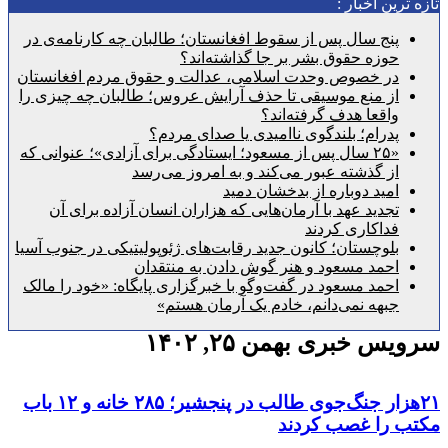
رین اخبار :
پنج سال پس از سقوط افغانستان؛ طالبان چه کارنامه‌ی در
حوزه حقوق بشر بر جا گذاشته‌اند؟
در خصوص وحدت اسلامی، عدالت و حقوق مردم افغانستان
از منع موسیقی تا حذف آرایش عروس؛ طالبان چه چیزی را
واقعا هدف گرفته‌اند؟
پدرام؛ بلندگوی ناامیدی یا صدای مردم؟
«۲۵ سال پس از مسعود؛ ایستادگی برای آزادی»؛ عنوانی که
از گذشته عبور می‌کند و به امروز می‌رسد
امید دوباره از بدخشان دمید
تجدید عهد با آرمان‌هایی که هزاران انسان آزاده برای آن
فداکاری کردند
بلوچستان؛ کانون جدید رقابت‌های ژئوپولیتیکی در جنوب آسیا
احمد مسعود و هنر گوش دادن به منتقدان
احمد مسعود در گفت‌وگو با خبرگزاری پایگاه: «خود را مالک
جبهه نمی‌دانم، خادم یک آرمان هستم»
 خبری بهمن ۲۵, ۱۴۰۲
۲۱هزار جنگ‌جوی طالب در پنجشیر؛ ۲۸۵ خانه و ۱۲ باب
 را غصب کردند