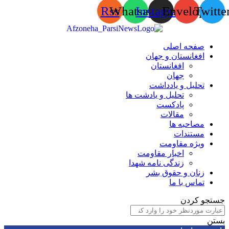
Rss
Whatsapp
Instagram
Envelop
Tw
صفحه اصلی
افغانستان و جهان
افغانستان
جهان
تحلیل و یادداشت
تحلیل و یادشت ها
پادکست
مقالات
مصاحبه ها
مستندات
ویژه مقاومت
اخبار مقاومت
زندگی نامه شهدا
زنان و حقوق بشر
تماس با ما
 کردن