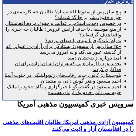
رین اخبار :
پنج سال پس از سقوط افغانستان؛ طالبان چه کارنامه‌ی در
حوزه حقوق بشر بر جا گذاشته‌اند؟
در خصوص وحدت اسلامی، عدالت و حقوق مردم افغانستان
از منع موسیقی تا حذف آرایش عروس؛ طالبان چه چیزی را
واقعا هدف گرفته‌اند؟
پدرام؛ بلندگوی ناامیدی یا صدای مردم؟
«۲۵ سال پس از مسعود؛ ایستادگی برای آزادی»؛ عنوانی که
از گذشته عبور می‌کند و به امروز می‌رسد
امید دوباره از بدخشان دمید
تجدید عهد با آرمان‌هایی که هزاران انسان آزاده برای آن
فداکاری کردند
بلوچستان؛ کانون جدید رقابت‌های ژئوپولیتیکی در جنوب آسیا
احمد مسعود و هنر گوش دادن به منتقدان
احمد مسعود در گفت‌وگو با خبرگزاری پایگاه: «خود را مالک
جبهه نمی‌دانم، خادم یک آرمان هستم»
یس خبری کمیسییون مذهبی آمریکا
ون آزادی مذهبی امریکا: طالبان اقلیت‌های مذهبی
 افغانستان آزار و اذیت می‌کنند