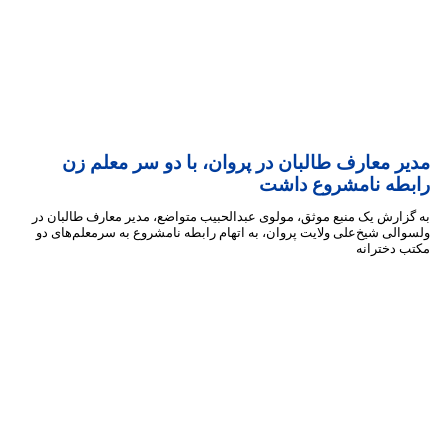
ر معارف طالبان در پروان، با دو سر معلم زن
طه نامشروع داشت
ارش یک منبع موثق، مولوی عبدالحبیب متواضع، مدیر معارف طالبان در
لی شیخ‌علی ولایت پروان، به اتهام رابطه نامشروع به سرمعلم‌های دو
دخترانه