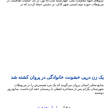
نیروهای جبهه مقاومت ملی، چهارشنبه شب (۵ ثور، در یک عملیات هدفمند، در
ات حوزه دوم امنیتی شهر کابل، بر دشمن حمله کردند که در
زن درپی خشونت خانوادگی در پروان کشته شد
 محلی استان پروان می‌گویند که یک مرد همسرش را در مربوطات
ان بگرام پس از مشاجره لفظی با ریسمان خفه کرده‌است. منابع روز
به
« قبلی
1
2
بعدی »