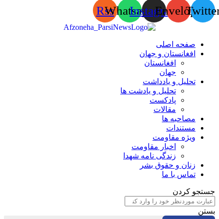
Rss
Whatsapp
Instagram
Envelop
Tw
صفحه اصلی
افغانستان و جهان
افغانستان
جهان
تحلیل و یادداشت
تحلیل و یادشت ها
پادکست
مقالات
مصاحبه ها
مستندات
ویژه مقاومت
اخبار مقاومت
زندگی نامه شهدا
زنان و حقوق بشر
تماس با ما
 کردن