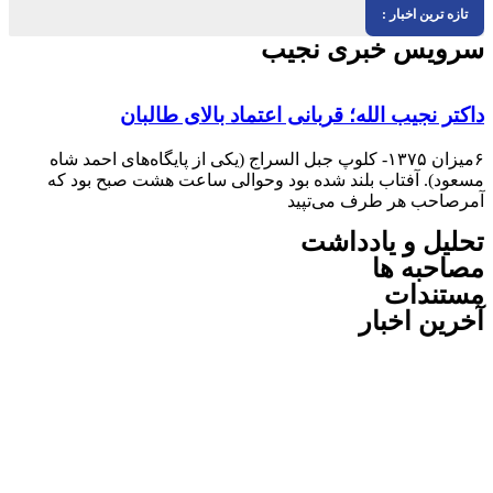
ترین اخبار :
یس خبری نجیب
 نجیب الله؛ قربانی اعتماد بالای طالبان
۶میزان ۱۳۷۵- کلوپ جبل السراج (یکى از پایگاه‌هاى احمد شاه
). آفتاب بلند شده بود وحوالى ساعت هشت صبح بود که
حب هر طرف می‌تپید
ل و یادداشت
به ها
ندات
ن اخبار