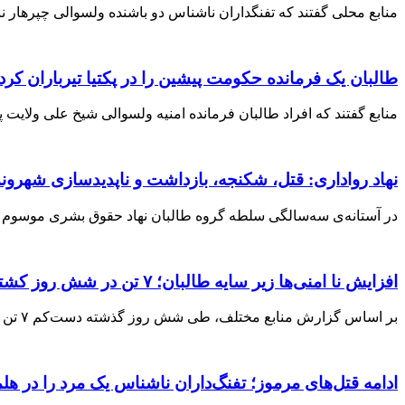
منابع محلی گفتند که تفنگداران ناشناس دو باشنده ولسوالی چپرهار ننگرهار را که دهقا
طالبان یک فرمانده حکومت پیشین را در پکتیا تیرباران کرد
منابع گفتند که افراد طالبان فرمانده امنیه ولسوالی شیخ علی ولایت پکتیا در نظام 
نهاد رواداری: قتل، شکنجه، بازداشت و ناپدیدسازی شهرون
در آستانه‌ی سه‌سالگی سلطه گروه طالبان نهاد حقوق بشری موسوم به «ر
افزایش نا امنی‌ها زیر سایه طالبان؛ ۷ تن در شش روز کشته شدند
بر اساس گزارش منابع مختلف، طی شش روز گذشته دست‌کم ۷ تن در ولایات مختلف افغانستان یا از سوی افراد طالبان به گونه مستقیم و
ادامه قتل‌های مرموز؛ تفنگ‌داران ناشناس یک مرد را در هلم