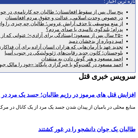
تازه ترین اخبار :
پنج سال پس از سقوط افغانستان؛ طالبان چه کارنامه‌ی در حوزه
در خصوص وحدت اسلامی، عدالت و حقوق مردم افغانستان
از منع موسیقی تا حذف آرایش عروس؛ طالبان چه چیزی را واقع
پدرام؛ بلندگوی ناامیدی یا صدای مردم؟
«۲۵ سال پس از مسعود؛ ایستادگی برای آزادی»؛ عنوانی که از گذشته عبور می‌کند و به امروز می‌رسد
امید دوباره از بدخشان دمید
تجدید عهد با آرمان‌هایی که هزاران انسان آزاده برای آن فداکار
بلوچستان؛ کانون جدید رقابت‌های ژئوپولیتیکی در جنوب آسیا
احمد مسعود و هنر گوش دادن به منتقدان
احمد مسعود در گفت‌وگو با خبرگزاری پایگاه: «خود را مالک جبه
سرویس خبری قتل
افزایش قتل های مرموز در رژیم طالبان؛ جسد یک مرد در با
منابع محلی در بامیان از پیدان شدن جسد یک مرد از یک کانال در مرکز این شهر خبر د
طالبان یک جوان دانشجو را در غور کشتند