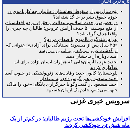
رین اخبار :
پنج سال پس از سقوط افغانستان؛ طالبان چه کارنامه‌ی در
حوزه حقوق بشر بر جا گذاشته‌اند؟
در خصوص وحدت اسلامی، عدالت و حقوق مردم افغانستان
از منع موسیقی تا حذف آرایش عروس؛ طالبان چه چیزی را
واقعا هدف گرفته‌اند؟
پدرام؛ بلندگوی ناامیدی یا صدای مردم؟
«۲۵ سال پس از مسعود؛ ایستادگی برای آزادی»؛ عنوانی که
از گذشته عبور می‌کند و به امروز می‌رسد
امید دوباره از بدخشان دمید
تجدید عهد با آرمان‌هایی که هزاران انسان آزاده برای آن
فداکاری کردند
بلوچستان؛ کانون جدید رقابت‌های ژئوپولیتیکی در جنوب آسیا
احمد مسعود و هنر گوش دادن به منتقدان
احمد مسعود در گفت‌وگو با خبرگزاری پایگاه: «خود را مالک
جبهه نمی‌دانم، خادم یک آرمان هستم»
یس خبری غزنی
ش خودکشی‌ها تحت رژیم طالبان؛ در کم‌تر از یک
شش تن خودکشی کردند