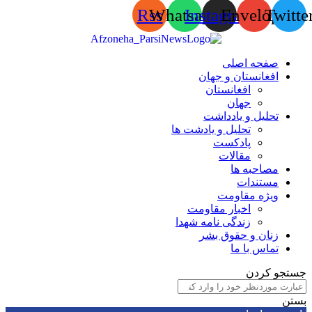
Rss
Whatsapp
Instagram
Envelop
Tw
صفحه اصلی
افغانستان و جهان
افغانستان
جهان
تحلیل و یادداشت
تحلیل و یادشت ها
پادکست
مقالات
مصاحبه ها
مستندات
ویژه مقاومت
اخبار مقاومت
زندگی نامه شهدا
زنان و حقوق بشر
تماس با ما
 کردن