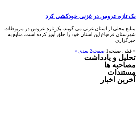
ازه عروس در غزنی خودکشی کرد
 محلی از استان غزنی می گویند، یک تازه عروس در مربوطات
ن قره‌باغ این استان خود را حلق آویز کرده است. منابع به
اری
ی
صفحه
1
صفحه
2
بعدی »
ل و یادداشت
به ها
ندات
ن اخبار