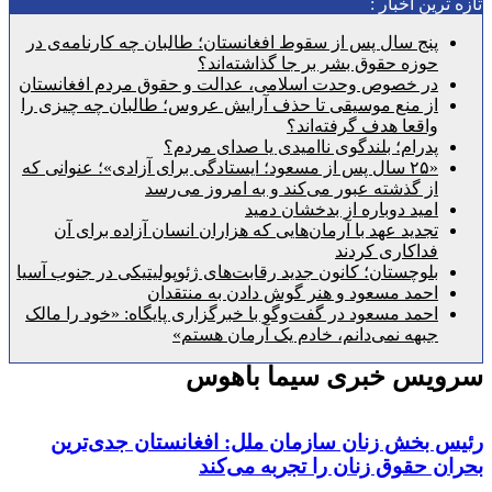
رین اخبار :
پنج سال پس از سقوط افغانستان؛ طالبان چه کارنامه‌ی در
حوزه حقوق بشر بر جا گذاشته‌اند؟
در خصوص وحدت اسلامی، عدالت و حقوق مردم افغانستان
از منع موسیقی تا حذف آرایش عروس؛ طالبان چه چیزی را
واقعا هدف گرفته‌اند؟
پدرام؛ بلندگوی ناامیدی یا صدای مردم؟
«۲۵ سال پس از مسعود؛ ایستادگی برای آزادی»؛ عنوانی که
از گذشته عبور می‌کند و به امروز می‌رسد
امید دوباره از بدخشان دمید
تجدید عهد با آرمان‌هایی که هزاران انسان آزاده برای آن
فداکاری کردند
بلوچستان؛ کانون جدید رقابت‌های ژئوپولیتیکی در جنوب آسیا
احمد مسعود و هنر گوش دادن به منتقدان
احمد مسعود در گفت‌وگو با خبرگزاری پایگاه: «خود را مالک
جبهه نمی‌دانم، خادم یک آرمان هستم»
یس خبری سیما باهوس
 بخش زنان سازمان ملل: افغانستان جدی‌ترین
 حقوق زنان را تجربه می‌کند