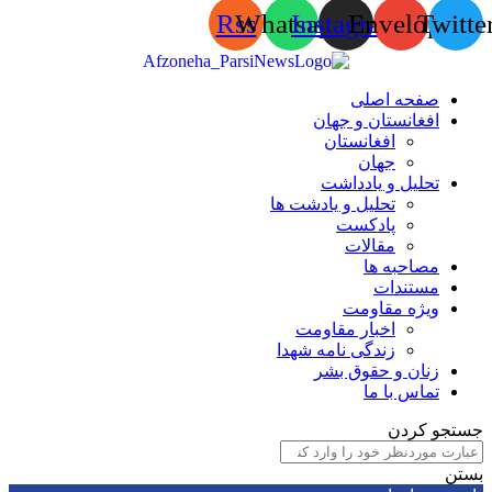
Rss
Whatsapp
Instagram
Envelop
Tw
صفحه اصلی
افغانستان و جهان
افغانستان
جهان
تحلیل و یادداشت
تحلیل و یادشت ها
پادکست
مقالات
مصاحبه ها
مستندات
ویژه مقاومت
اخبار مقاومت
زندگی نامه شهدا
زنان و حقوق بشر
تماس با ما
 کردن