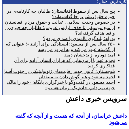
رین اخبار :
پنج سال پس از سقوط افغانستان؛ طالبان چه کارنامه‌ی در
حوزه حقوق بشر بر جا گذاشته‌اند؟
در خصوص وحدت اسلامی، عدالت و حقوق مردم افغانستان
از منع موسیقی تا حذف آرایش عروس؛ طالبان چه چیزی را
واقعا هدف گرفته‌اند؟
پدرام؛ بلندگوی ناامیدی یا صدای مردم؟
«۲۵ سال پس از مسعود؛ ایستادگی برای آزادی»؛ عنوانی که
از گذشته عبور می‌کند و به امروز می‌رسد
امید دوباره از بدخشان دمید
تجدید عهد با آرمان‌هایی که هزاران انسان آزاده برای آن
فداکاری کردند
بلوچستان؛ کانون جدید رقابت‌های ژئوپولیتیکی در جنوب آسیا
احمد مسعود و هنر گوش دادن به منتقدان
احمد مسعود در گفت‌وگو با خبرگزاری پایگاه: «خود را مالک
جبهه نمی‌دانم، خادم یک آرمان هستم»
یس خبری داعش
خراسان، از آنچه که هست و از آنچه که گفته
ود