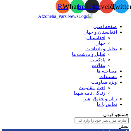
Rss
Whatsapp
Instagram
Envelop
Tw
صفحه اصلی
افغانستان و جهان
افغانستان
جهان
تحلیل و یادداشت
تحلیل و یادشت ها
پادکست
مقالات
مصاحبه ها
مستندات
ویژه مقاومت
اخبار مقاومت
زندگی نامه شهدا
زنان و حقوق بشر
تماس با ما
 کردن