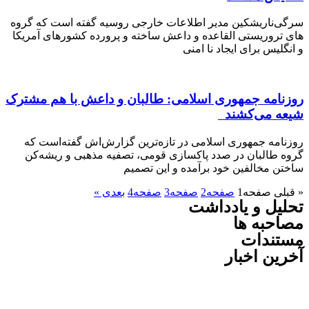
ناریشکین مدیر اطلاعات خارجی روسیه گفته است که گروه
روریستی القاعده و داعش ساخته و پرورده کشور‌های آمریکا
لیس برای ایجاد نا امنی
امه جمهوری اسلامی: طالبان و داعش با هم مشترک
 می‌کشند
مه جمهوری اسلامی در تازه‌ترین گزارش‌اش گفته‌است که
طالبان در صدد پاکسازی قومی، تصفیه مذهبی و ریشه‌کن
 مخالفین خود برآمده و این تصمیم
ی
صفحه
1
صفحه
2
صفحه
3
صفحه
4
بعدی »
ل و یادداشت
به ها
ندات
ن اخبار