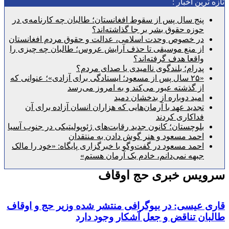
رین اخبار :
پنج سال پس از سقوط افغانستان؛ طالبان چه کارنامه‌ی در
حوزه حقوق بشر بر جا گذاشته‌اند؟
در خصوص وحدت اسلامی، عدالت و حقوق مردم افغانستان
از منع موسیقی تا حذف آرایش عروس؛ طالبان چه چیزی را
واقعا هدف گرفته‌اند؟
پدرام؛ بلندگوی ناامیدی یا صدای مردم؟
«۲۵ سال پس از مسعود؛ ایستادگی برای آزادی»؛ عنوانی که
از گذشته عبور می‌کند و به امروز می‌رسد
امید دوباره از بدخشان دمید
تجدید عهد با آرمان‌هایی که هزاران انسان آزاده برای آن
فداکاری کردند
بلوچستان؛ کانون جدید رقابت‌های ژئوپولیتیکی در جنوب آسیا
احمد مسعود و هنر گوش دادن به منتقدان
احمد مسعود در گفت‌وگو با خبرگزاری پایگاه: «خود را مالک
جبهه نمی‌دانم، خادم یک آرمان هستم»
یس خبری حج اوقاف
 عیسی: در بیوگرافی منتشر شده وزیر حج و اوقاف
ن تناقض و جعل آشکار وجود دارد