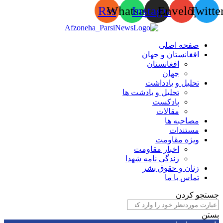
Rss
Whatsapp
Instagram
Envelop
Tw
صفحه اصلی
افغانستان و جهان
افغانستان
جهان
تحلیل و یادداشت
تحلیل و یادشت ها
پادکست
مقالات
مصاحبه ها
مستندات
ویژه مقاومت
اخبار مقاومت
زندگی نامه شهدا
زنان و حقوق بشر
تماس با ما
 کردن