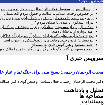
تازه ترین اخبار :
پنج سال پس از سقوط افغانستان؛ طالبان چه کارنامه‌ی در حوزه
در خصوص وحدت اسلامی، عدالت و حقوق مردم افغانستان
از منع موسیقی تا حذف آرایش عروس؛ طالبان چه چیزی را واقع
پدرام؛ بلندگوی ناامیدی یا صدای مردم؟
«۲۵ سال پس از مسعود؛ ایستادگی برای آزادی»؛ عنوانی که از گذشته عبور می‌کند و به امروز می‌رسد
امید دوباره از بدخشان دمید
تجدید عهد با آرمان‌هایی که هزاران انسان آزاده برای آن فداکار
بلوچستان؛ کانون جدید رقابت‌های ژئوپولیتیکی در جنوب آسیا
احمد مسعود و هنر گوش دادن به منتقدان
احمد مسعود در گفت‌وگو با خبرگزاری پایگاه: «خود را مالک جبه
سرویس خبری آ
مجیب الرحمان رحیمی: بسیج ملی برای جنگ تمام عیار علیه
دکتر مجیب الرحمان رحیمی، فعال سیاسی و سخن‌گوی داکتر عبدالله 
تحلیل و یادداشت
مصاحبه ها
مستندات