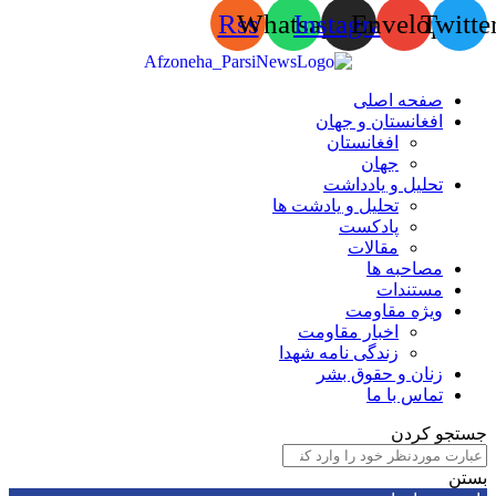
Rss
Whatsapp
Instagram
Envelop
Tw
صفحه اصلی
افغانستان و جهان
افغانستان
جهان
تحلیل و یادداشت
تحلیل و یادشت ها
پادکست
مقالات
مصاحبه ها
مستندات
ویژه مقاومت
اخبار مقاومت
زندگی نامه شهدا
زنان و حقوق بشر
تماس با ما
 کردن