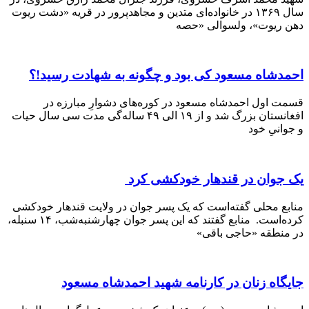
سال ۱۳۶۹ در خانواده‌ای متدین و مجاهدپرور در قریه «دشت ریوت
یوت»، ولسوالی «حصه
شاه مسعود کی بود و چگونه به شهادت رسید!؟
اول احمدشاه مسعود در کوره‌های دشوارِ مبارزه در
افغانستان بزرگ شد و از ۱۹ الی ۴۹ ساله‌گی مدت سی سال حیات
یِ خود
وان در قندهار خودکشی کرد
 محلی گفته‌است که یک پسر جوان در ولایت قندهار خودکشی
کرده‌است. منابع گفتند که این پسر جوان چهارشنبه‌شب، ۱۴ سنبله،
طقه «حاجی باقی»
ه زنان در کارنامه شهید احمدشاه مسعود