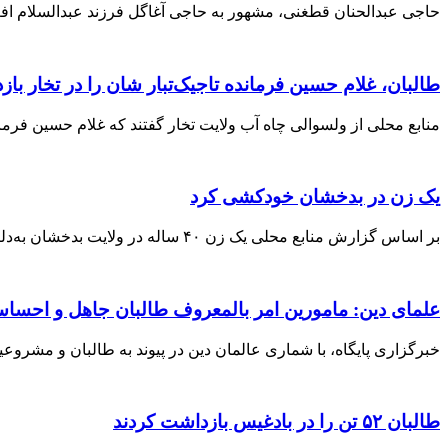
حاجی عبدالحنان قطغنی، مشهور به حاجی آغاگل فرزند عبدالسلام افغان، در سال ۱۳۳۳، در شهر کهنه تالقان ولایت تخار چشم به‌جهان گ
طالبان، غلام حسین فرمانده تاجیک‌تبار شان را در تخار با
منابع محلی از ولسوالی چاه آب ولایت تخار گفتند که غلام حسین فرما
یک زن در بدخشان خودکشی کرد
بر اساس گزارش منابع محلی یک زن ۴۰ ساله در ولایت بدخشان به‌دلیل فقر دست به خودکشی زد. منابع روز سه‌شنبه، ۱۹ سرطان، گفتند که
علمای دین: مامورین امر بالمعروف طالبان جاهل و احساس
خبرگزاری پایگاه، با شماری عالمان دین در پیوند به طالبان و مشروع
طالبان ۵۲ تن را در بادغیس بازداشت کردند