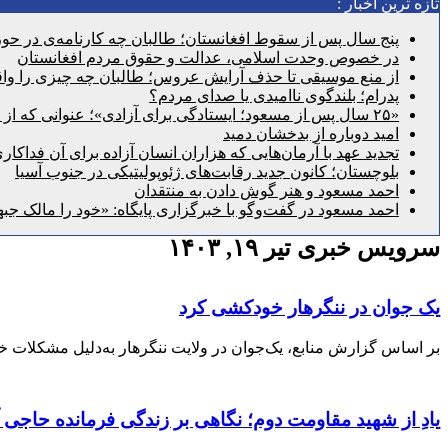
تازه ترین اخبار :
پنج سال پس از سقوط افغانستان؛ طالبان چه کارنامه‌ی در حوزه
در خصوص وحدت اسلامی، عدالت و حقوق مردم افغانستان
از منع موسیقی تا حذف آرایش عروس؛ طالبان چه چیزی را واقع
پدرام؛ بلندگوی ناامیدی یا صدای مردم؟
«۲۵ سال پس از مسعود؛ ایستادگی برای آزادی»؛ عنوانی که از گذشته عبور می‌کند و به امروز می‌رسد
امید دوباره از بدخشان دمید
تجدید عهد با آرمان‌هایی که هزاران انسان آزاده برای آن فداکار
بلوچستان؛ کانون جدید رقابت‌های ژئوپولیتیکی در جنوب آسیا
احمد مسعود و هنر گوش دادن به منتقدان
احمد مسعود در گفت‌وگو با خبرگزاری پایگاه: «خود را مالک جبه
سرویس خبری تیر ۱۹, ۱۴۰۳
یک جوان در ننگرهار خودکشی کرد
بر اساس گزارش منابع، یک‌جوان در ولایت ننگرهار به‌دلیل مشکلات خا
یادِ از شهید مقاومت دوم؛ نگاهی بر زندگی فرمانده حاجی