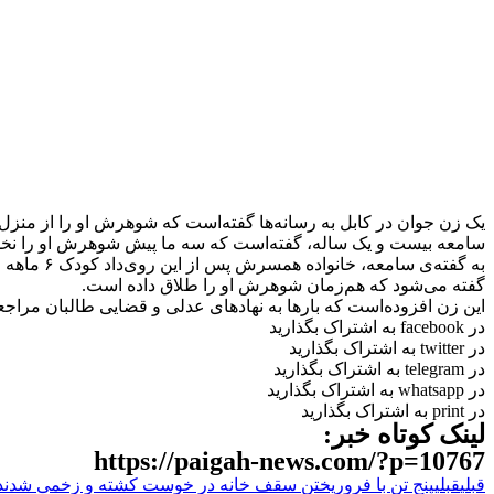
یک زن جوان در کابل به رسانه‌ها گفته‌است که شوهرش او را از منزل 
سامعه بیست و یک ساله، گفته‌است که سه ما پیش شوهرش او را نخست
به گفته‌ی سامعه، خانواده همسرش پس از این روی‌داد کودک ۶ ماهه‌ او را گرفته‌اند و سپس در عوض هزینه درمان وی که میلیون و هفت‌صد هزار افغانی شده بود کودک‌اش را دادند.
گفته می‌شود که هم‌زمان شوهرش او را طلاق داده است.
این زن افزوده‌است که بارها به نهادهای عدلی و قضایی طالبان مراجعه 
در facebook به اشتراک بگذارید
در twitter به اشتراک بگذارید
در telegram به اشتراک بگذارید
در whatsapp به اشتراک بگذارید
در print به اشتراک بگذارید
لینک کوتاه خبر:
https://paigah-news.com/?p=10767
قبلی
قبلی
پنج تن با فروریختن سقف خانه در خوست کشته و زخمی شدند