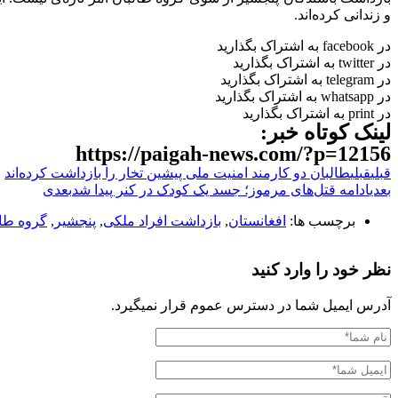
و زندانی کرده‌اند.
در facebook به اشتراک بگذارید
در twitter به اشتراک بگذارید
در telegram به اشتراک بگذارید
در whatsapp به اشتراک بگذارید
در print به اشتراک بگذارید
لینک کوتاه خبر:
https://paigah-news.com/?p=12156
قبلی
قبلی
طالبان دو کارمند امنیت ملی پیشین تخار را بازداشت کرده‌اند
بعدی
ادامه قتل‌های مرموز؛ جسد یک کودک در کنر پیدا شد
بعدی
برچسب ها:
افغانستان
,
بازداشت افراد ملکی
,
پنجشیر
,
گروه طال
نظر خود را وارد کنید
آدرس ایمیل شما در دسترس عموم قرار نمیگیرد.