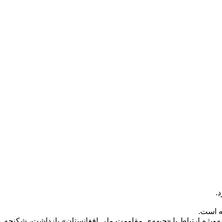
.
ه است.
به‌ویژه ارتباط با «جبهه‌ی مقاومت ملی افغانستان» بازداشت، شکنجه