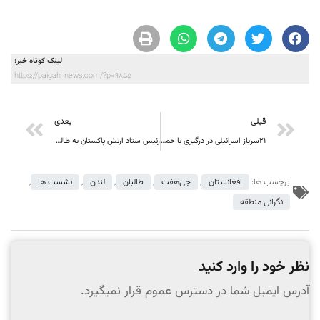
لینک کوتاه خبر:
https://paigah-news.com/?p=9855
قبلی
بعدی
۲۱سرباز اسرائیلی در درگیری با حماس کشته شدند
رئیس ستاد ارتش پاکستان به طالبان: زندگی یک پاکستانی مهم‌تر از کل افغانستان است
برچسب ها:
افغانستان
,
جی‌هفت
,
طالبان
,
لندن
,
نشست ها
,
نگرانی منطقه
نظر خود را وارد کنید
آدرس ایمیل شما در دسترس عموم قرار نمیگیرد.