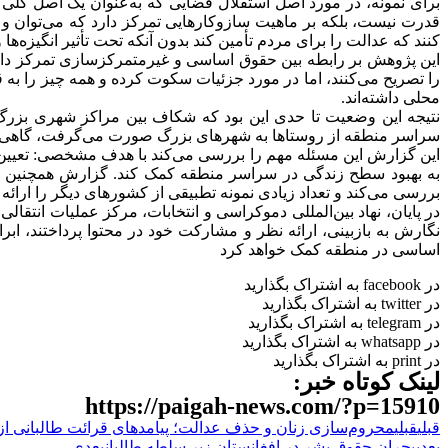
برای نمونه، در مورد اصل استقلال قضایی که به‌عنوان یک اصل کلی
قدرت نیست، بلکه بر ماهیت سازوکارهایی تمرکز دارد که می‌توان و با
کنند که عدالت را برای مردم تأمین کند بدون آنکه تحت تأثیر انگیزه‌ه
این پژوهش بر رابطه بین حقوق اساسی و غیرمتمرکزسازی تمرکز دار
را تصریح می‌کنند، اما در مورد جزئیات سکوت کرده و همه چیز را به ق
محلی داشته‌اند.
نتیجه این وضعیت تا حدی این بود که شکاف بین مراکز شهری بزرگ،
سراسر منطقه از روستاها به شهرهای بزرگ صورت می‌گرفت، گاهی من
این گزارش این مسئله مهم را بررسی می‌کند با هدف مشخصی: تعیین سط
بررسی می‌کند و تعداد زیادی نمونه تطبیقی از کشورهای دیگر را ارا
در پایان، نهاد بین‌المللی دموکراسی و انتخابات، مرکز عملیات انت
نگارش به بازبینی، ارائه نظر و مشارکت خود در محتوا پرداختند، ابرا
اساسی در منطقه کمک خواهد کرد
در facebook به اشتراک بگذارید
در twitter به اشتراک بگذارید
در telegram به اشتراک بگذارید
در whatsapp به اشتراک بگذارید
در print به اشتراک بگذارید
لینک کوتاه خبر:
https://paigah-news.com/?p=15910
قبلی
قبلی
محروم‌سازی زنان و حذف عدالت؛ پیامدهای قرائت طالبانی از
بعدی
بحران حقوق بشر در افغانستان زیر سلطه طالبان
بعدی