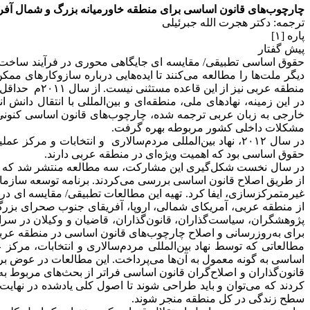
چارچوب‌های قانون اساسی برای منطقه خاورمیانه بزرگ و شمال آفری
ترجمه: دکتر هجرت الله جبرئیلی
پاره [۱]
پیش گفتار
حقوق اساسی تطبیقی/ مقایسه ای جایگاهی محوری در فرآیند ساخت و
دیگر ملت‌ها را مطالعه می‌کنند تا ایده‌هایی درباره سازوکارهای 
منطقه عربی نیز از این قاعده مستثنی نیست. از سال ۲۰۱۱م حداقل ده کشور این منطقه شاهد جایگزینی، اصلاح یا بازنگری در چارچوب‌های قانون اساسی خود بوده‌اند.
در این زمینه، نهادهای ملی، منطقه‌ای و بین‌المللی با انتقال دا
خارجی به زبان عربی ترجمه شده، چارچوب‌های قانون اساسی کنونی د
مشکلات داخلی کشور مربوطه بهره گرفت.
در سال ۲۰۱۲، نهاد بین‌المللی مردم‌سالاری و انتخابات 
حقوق اساسی بود که اهمیت ویژه‌ای در منطقه عربی دارند.
در سال نخست شکل‌گیری این مشارکت، سه مطالعه منتشر شد که ترکی
غیرمتمرکزسازی، ایفا کرد. تهیه این مطالعات تطبیقی/ مقایسه ای در ز
از منطقه عربی، آمریکای شمالی، اروپا، آفریقای جنوب صحرای بزرگ و 
پژوهشگران، سیاست‌گذاران، قانون‌گذاران، قاضیان و وکیلان در سراس
برای به‌روزرسانی و اصلاح چارچوب‌های قانون اساسی در منطقه عربی
مطالعاتی که توسط نهاد بین‌المللی مردم‌سالاری و انتخابات، مرکز
اساسی به گونه معمول به آن‌ها می‌پرداخت. این مطالعات در عوض بر
کردند که می‌توان و باید طراحی شوند تا اصول کلی یادشده در نها
سطح زندگی در کل منطقه منجر شوند.