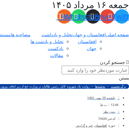
جمعه ۱۶ مرداد ۱۴۰۵
Rss
Whatsapp
Instagram
Envelope
Twit
صفحه اصلی
افغانستان و جهان
تحلیل و یادداشت
مصاحبه ها
مستند
افغانستان
تحلیل و یادشت ها
جهان
پادکست
مقالات
جستجو کردن
بستن
برگ نخست
نوشته‌ها
روایت یک شهروند کابل: رئیس طالبان در وزارت حج از زیر لحاف بیرو
یکشنبه 29 بهمن 1402
12:44 ب.ظ
بدون نظر
کدخبر:10426
حوزه:
افغانستان
,
خبر و گزارش