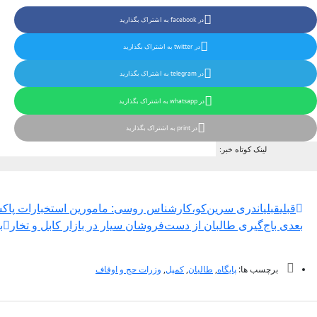
در facebook به اشتراک بگذارید
در twitter به اشتراک بگذارید
در telegram به اشتراک بگذارید
در whatsapp به اشتراک بگذارید
در print به اشتراک بگذارید
لینک کوتاه خبر:
قبلی
قبلی
اندری سرین‌کو،کارشناس روسی: مامورین استخبارات پاکستا
بعدی
باج‌گیری طالبان از دست‌فروشان سیار در بازار کابل و تخار
ب
برچسب ها:
پایگاه
,
طالبان
,
کمپل
,
وزرات حج و اوقاف