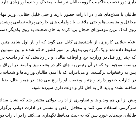
داری دور نخست حاکمیت گروه طالبان نیز نقاط مضحک و خنده آور زیادی دارد و 
طالبان با سلاح‌های شان در ادارات حضور دارند و حتی خلیل حقانی، وزیر مه
محافل و مناسبت‌ها و حتی ملاقات با دیپلمات های خارجی پرتله نظامی پوشید
روی اندک ترین موضوع‌ای جنجال برپا کرده به جای صحبت به روی یکدیگر دس
غلام جیلانی کاریزی، از باشنده‌های کابل می گوید که او بار اول شاهد چنی
سقوط داده شد و یک گروه بی بندوبار بر امور کشور حاکم شدند و این سومین 
که چند روز قبل در وزارت حج و اوقاف طالبان و در ریاستی که کار داشت در 
ریاست موجود بود که در آن رئیس به جای کار در پشت میز و امضا در اوراق مر
پس به رختخواب برگشت. او می‌افزاید که با آمدن طالبان وزارت‌ها و شعبات ب
در ادارات حضور دارند و چنین وضعیت او را رنج می دهد. در همین حال، ضیا 
ساخته نشده و باید کار به اهل کار و دولت داری سپرده شود.
پیش از این هم ویدیو ها و تصاویری از ادارت دولتی منتشر شد که نشان میداد
سرگرمی استفاده می کنند و محافل رقص و مستی در ادارت دولتی برگزار کر
طالبان، بچه‌های خورد سن که به حیث محافظ نگهداری می‌کنند را در ادارات دو