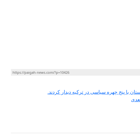
https://paigah-news.com/?p=10426
ن با پنج چهره سیاسی در ترکیه دیدار کردند.
عدی