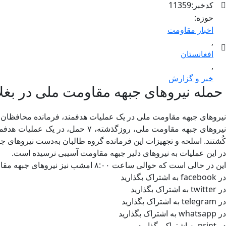
کدخبر:11359
حوزه:
اخبار مقاومت
,
افغانستان
,
خبر و گزارش
حمله نیروهای جبهه مقاومت ملی در بغلان؛ ۲ طالب به شمول یک فرمانده ارشد این گروه ک
نیروهای جبهه مقاومت ملی در یک عملیات هدفمند، فرمانده محافظان وال
نیروهای جبهه مقاومت ملی، روزگذ
کُشتند. اسلحه و تجهیزات این فرمانده گروه طالبان به‌دست نیروهای 
در این عملیات به نیروهای دلیر جبهه مقاومت آسیبی نرسیده است.
این در حالی است که حوالی ساعت ۸:۰۰ امشب نیز نیروهای جبهه مقاومت ملی در یک عملیات هدف‌مند ۵ طالب را در شهر کابل کشته و زخمی کردند.
در facebook به اشتراک بگذارید
در twitter به اشتراک بگذارید
در telegram به اشتراک بگذارید
در whatsapp به اشتراک بگذارید
در print به اشتراک بگذارید