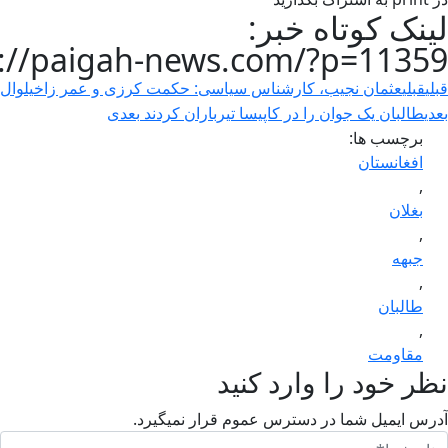
لینک کوتاه خبر:
s://paigah-news.com/?p=11359
قبلی
قبلی
عثمان نجیب، کارشناس سیاسی: حکمت کرزی و عمر زاخیلوال به 
بعدی
طالبان یک جوان را در کاپیسا تیرباران کردند
بعدی
برچسب ها:
افغانستان
,
بغلان
,
جبهه
,
طالبان
,
مقاومت
نظر خود را وارد کنید
آدرس ایمیل شما در دسترس عموم قرار نمیگیرد.