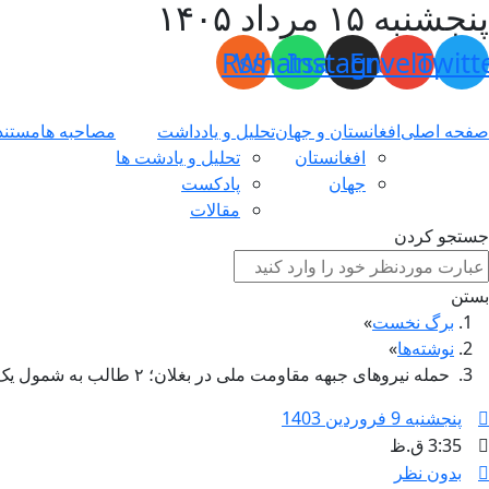
پنجشنبه ۱۵ مرداد ۱۴۰۵
Rss
Whatsapp
Instagram
Envelope
Twitt
صفحه اصلی
افغانستان و جهان
تحلیل و یادداشت
مصاحبه ها
مستند
افغانستان
تحلیل و یادشت ها
جهان
پادکست
مقالات
جستجو کردن
بستن
برگ نخست
نوشته‌ها
حمله نیروهای جبهه مقاومت ملی در بغلان؛ ۲ طالب به شمول یک فرمانده ارشد این گروه کشته شدند
پنجشنبه 9 فروردین 1403
3:35 ق.ظ
بدون نظر