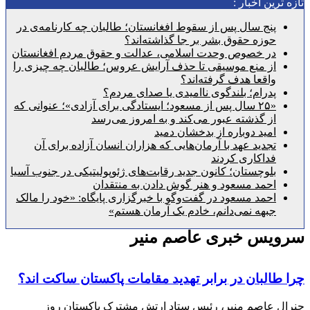
رین اخبار :
پنج سال پس از سقوط افغانستان؛ طالبان چه کارنامه‌ی در
حوزه حقوق بشر بر جا گذاشته‌اند؟
در خصوص وحدت اسلامی، عدالت و حقوق مردم افغانستان
از منع موسیقی تا حذف آرایش عروس؛ طالبان چه چیزی را
واقعا هدف گرفته‌اند؟
پدرام؛ بلندگوی ناامیدی یا صدای مردم؟
«۲۵ سال پس از مسعود؛ ایستادگی برای آزادی»؛ عنوانی که
از گذشته عبور می‌کند و به امروز می‌رسد
امید دوباره از بدخشان دمید
تجدید عهد با آرمان‌هایی که هزاران انسان آزاده برای آن
فداکاری کردند
بلوچستان؛ کانون جدید رقابت‌های ژئوپولیتیکی در جنوب آسیا
احمد مسعود و هنر گوش دادن به منتقدان
احمد مسعود در گفت‌وگو با خبرگزاری پایگاه: «خود را مالک
جبهه نمی‌دانم، خادم یک آرمان هستم»
یس خبری عاصم منیر
البان در برابر تهدید مقامات پاکستان ساکت اند؟
 عاصم منیر، رئیس ستاد ارتش مشترک پاکستان روز