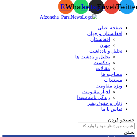
Rss
Whatsapp
Instagram
Envelop
Tw
صفحه اصلی
افغانستان و جهان
افغانستان
جهان
تحلیل و یادداشت
تحلیل و یادشت ها
پادکست
مقالات
مصاحبه ها
مستندات
ویژه مقاومت
اخبار مقاومت
زندگی نامه شهدا
زنان و حقوق بشر
تماس با ما
 کردن