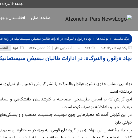
جمعه ۱۶ مرداد ۱۴۰۵
صفحه اصلی
افغانستان و جه
برگ نخست
نوشته‌ها
نهاد «رائول والنبرگ»: در ادارات طالبان تبعیض سیستماتیک در ارایه خ
حوزه:
افغانس
یکشنبه 11 خرداد 1404
12:41 ب.ظ
بدون نظر
کدخبر:15467
نهاد «رائول والنبرگ»: در ادارات طالبان تبعیض سیستماتیک
نهاد بین‌المللی حقوق بشری «رائول والنبرگ» با نشر گزارشی تحلیلی، از نابرابری
برداشته است.
این گزارش که بر اساس نظرسنجی، مصاحبه با کارشناسان دانشگاهی و سیاسی و
تبعیض‌آمیز و ناعادلانه توصیف کرده است.
در این گزارش آمده که معیارهایی چون قومیت، جنسیت، مذهب و وابستگی‌های
دولتی دارد.
بر بنیاد یافته‌های این نهاد، زنان و گروه‌های قومی، به ویژه در ساختارهای مدیریت