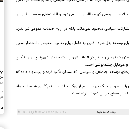
 کشیده و تأکید کرده که در عمل، قدرت سیاسی و منابع عمدتاً در اختیار
یانیه‌های رسمی گروه طالبان ادعا می‌شود و اقلیت‌های مذهبی، قومی و
شارکت سیاسی محدود نمی‌ماند، بلکه در ارایه خدمات عمومی نیز زنان،
 برای توسعه بدل شود، اکنون به عاملی برای تعمیق تبعیض و انحصار تبدیل
حکومت فراگیر و پایدار در افغانستان، رعایت حقوق شهروندی برابر، تأمین
 و غیرقابل چشم‌پوشی است.
پن
‌های توسعه اجتماعی و سیاسی افغانستان تأکید کرده و پیشنهاد داده که
حو
دوشنبه
 را در جریان جنگ جهانی دوم از مرگ نجات داد، نام‌گذاری شده، از جمله
ینه در سطح جهانی تعریف کرده است.
فر
اد
لینک کوتاه خبر:
https://paigah-news.com/?p=15467