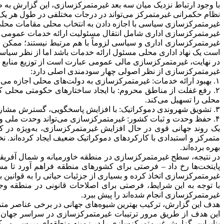
با وجود ارتباط نزدیک میان سه بعد غیرمتمرکزسازی، این گزارش به
نظام حکمرانی غیرمتمرکز می‌تواند در درجات مختلفی در طول هر یک ا
غیرمتمرکزسازی سیاسی با اجازه دادن به انتخاب محلی مقامات محلی
غیرمتمرکزسازی اداری شامل انتقال مسئولیت ارائه خدمات عمومی از د
غیرمتمرکزسازی اداری و سیاسی لزوماً با هم مرتبط نیستند؛ ممکن
است یک نهاد اداری محلی مسئول ارائه خدمات باشد اما از نظر سیاس
در نهایت، غیرمتمرکزسازی مالی عمومی عبارت است از توزیع منابع ب
غیرمتمرکزسازی از نظر اصولی چهار سودمندی اصلی دارد:
۱. بهبود ارائه خدمات: غیرمتمرکزسازی به دولت‌های محلی اجازه می‌دهد خدمات را با نیازهای محلی سازگار کنند و سیاست‌های مناسب را بدون نیاز به تأیید دولت مرکزی انتخاب نمایند.
۲. رفع غفلت از مناطق محروم: با ایجاد ساختارهای حکومتی محلی که 
محلی را تسهیل می‌کند.
۳. تشویق شهروندی دموکراتیک: با افزایش پاسخگویی، گسترش مشارکت شهروندان، تقسیم قدرت مرکزی و تقویت رقابت سیاسی، شهروندان فعال‌تر در فرآیندهای سیاسی مشارکت می‌کنند.
۴. حفظ وحدت و ثبات کشور: غیرمتمرکزسازی می‌تواند وحدت ملی و ثبات کشور را با فراهم آوردن فرصت‌های مشارکت محلی و کاهش تنش‌های ناشی از تمرکز شدید قدرت، تقویت کند.
یک روند جهانی قوی در حال افزایش غیرمتمرکزسازی، به‌ویژه در ک
متمرکز و استبدادی با کارکردهای دموکراتیک ضعیف ایجاد کرده‌اند. ن
بهره برده‌اند.
در نتیجه، سطح غیرمتمرکزسازی در منطقه خاورمیانه و شمال آفریقا 
غیرمتمرکزسازی اتخاذ کرده و بسیاری از جزئیات حیاتی را به قوانین بع
با توجه به این شرایط، فرصتی برای اصلاحات قانونی در منطقه وج
غیرمتمرکزسازی انجام شده‌اند را پیش ببرد.
هدف این گزارش، ترکیب بهترین شیوه‌های جهانی در برخی عناصر متم
این هدف از طریق مرور ترتیبات غیرمتمرکزسازی در سراسر جهان انج
بنابراین، گزارش غیرمتمرکزسازی را در زمینه منطقه‌ای بررسی می‌کند 