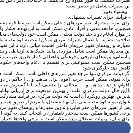
تغییرات جمعیتی به طور مداوم رخ می‌دهند، با جابه‌جایی افراد بین ش
این تغییرات شامل دو عنصر است:
– پیشنهاد تغییر؛
– فرآیند اجرای تغییرات پیشنهادی؛
برای نمونه، پیشنهاد تغییر مرزهای داخلی ممکن است توسط قوه مقننه م
همچنین، جامعه مدنی و افراد عادی ممکن است به این نهادها فشار وارد
در موارد ادغام دو یا چند دولت محلی، ممکن است خود دولت‌های محلی ذ
صلاحیت تصویب یا اعمال تغییرات مرزی ممکن است به قوه مقننه ملی
معیارها و رویه‌های تغییر مرزهای داخلی اهمیت حیاتی دارند تا این تغی
این معیارها ممکن است شامل مواردی مانند: شبکه‌های ارتباطی و ن
و انسانی، پیوندهای تاریخی و فرهنگی و اهدافی که از طریق غیرمتمرک
همچنین ممکن است ممنوعیتی برای تقسیم یا ادغام واحدهای حکومتی ا
کاهش دهد جلوگیری شود.
اگر دولت مرکزی تنها مرجع تغییر مرزهای داخلی باشد، ممکن است ف
برای نمونه، ممکن است حزب، [قوم، نژاد، مذهب و …] حاکم در دو
[اقوام، نژادها، مذاهب و …] مخالف را تضعیف کند یا با گسترش منا
با این حال، دولت مرکزی اغلب در بهترین موقعیت برای ارزیابی توان
بنابراین، بهترین رویکرد آن است که دولت مرکزی در فرآیند مشارکت دا
عنوان نمونه قوه مقننه ملی، یک نهاد مستقل، یا مردم از طریق همه‌
پس از تعیین مرزهای جغرافیایی و تدوین معیارها و رویه‌های تغییر
برخی کشورها ممکن است ساختار نامتقارن را انتخاب کنند، به گونه ای 
برای مثال، ترتیبات استقلال ویژه ممکن است به برخی واحدها اختیارا