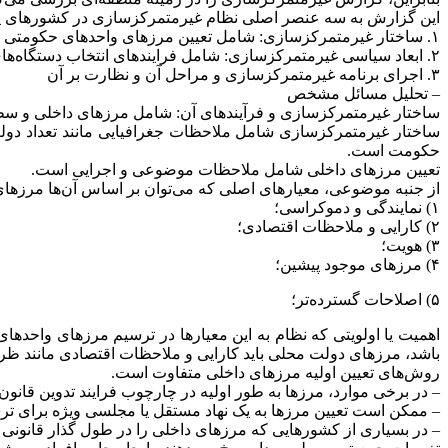
این گزارش به سه عنصر اصلی نظام غیرمتمرکزسازی در کشورهای یکپ
۱. ساختار غیرمتمرکزسازی: شامل تعیین مرزهای واحدهای حکومتی محلی و طراحی سطوح مختلف حکومت؛
۲. ابعاد سیاسی غیرمتمرکزسازی: شامل فرایندهای انتخاب دستگاه‌های اجرایی و مقننه محلی و روابط میان واحدهای حکومتی محلی و همچنین روابط بین دولت‌های مرکزی و محلی.
۳. اجرای برنامه غیرمتمرکزسازی و مراحل آن و نظارت بر آن
– تحلیل مسائل مشخص
ساختار غیرمتمرکزسازی و فرآیندهای آن: شامل مرزهای داخلی و 
ساختار غیرمتمرکزسازی شامل ملاحظات جغرافیایی مانند تعداد دول
حکومت است.
تعیین مرزهای داخلی شامل ملاحظات موضوعی و اجرایی است.
از جنبه موضوعی، معیارهای اصلی که می‌توان بر اساس آن‌ها مرزهای جغ
۱) نمایندگی و دموکراسی؛
۲) کارایی و ملاحظات اقتصادی؛
۳) هویت؛
۴) مرزهای موجود پیشین؛
۵) اصلاحات گسترده‌تر؛
اهمیت یا اولویتی که نظام به این معیارها در ترسیم مرزهای واحدها
باشد، مرزهای دولت محلی باید کارایی و ملاحظات اقتصادی مانند ظرفیت
روش‌های تعیین اولیه مرزهای داخلی متفاوت است.
– در برخی موارد، مرزها به طور اولیه در چارچوب فرایند تدوین قانو
– ممکن است تعیین مرزها به یک نهاد مستقل یا مجلسی ویژه برای تر
– در بسیاری از کشورهایی که مرزهای داخلی را در طول گذار قانونی تر