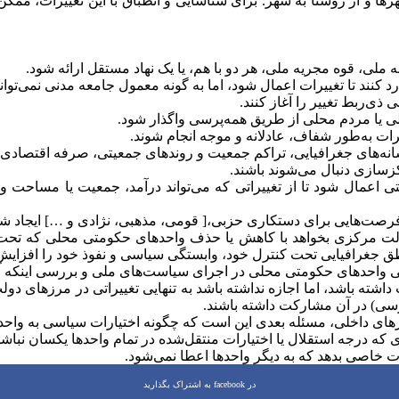
هرها و از روستا به شهر. برای شناسایی و انطباق با این تغییرات، مم
لی، قوه مجریه ملی، هر دو با هم، یا یک نهاد مستقل ارائه شود.
 کنند تا تغییرات اعمال شود، اما به گونه معمول جامعه مدنی نمی‌توان
ی‌ربط تغییر را آغاز کنند.
 یا مردم محلی از طریق همه‌پرسی واگذار شود.
یرات به‌طور شفاف، عادلانه و موجه انجام شوند.
شانه‌های جغرافیایی، تراکم جمعیت و روندهای جمعیتی، صرفه اقتصادی
زسازی دنبال می‌شوند باشند.
عمال شود تا از تغییراتی که می‌تواند درآمد، جمعیت یا مساحت واحد
رصت‌هایی برای دستکاری حزبی،[ قومی، مذهبی، نژادی و …] ایجاد شو
لت مرکزی بخواهد با کاهش یا حذف واحدهای حکومتی محلی که تحت کن
طق جغرافیایی تحت کنترل خود، وابستگی سیاسی و نفوذ خود را افزایش
ایی واحدهای حکومتی محلی در اجرای سیاست‌های ملی و بررسی اینکه آیا
شته باشد، اما اجازه نداشته باشد به تنهایی تغییراتی در مرزهای دولت
پرسی) در آن مشارکت داشته باشند.
 مرزهای داخلی، مسئله بعدی این است که چگونه اختیارات سیاسی به و
که درجه استقلال یا اختیارات منتقل‌شده در تمام واحدها یکسان نباشد
ت خاصی بدهد که به دیگر واحدها اعطا نمی‌شود.
در facebook به اشتراک بگذارید