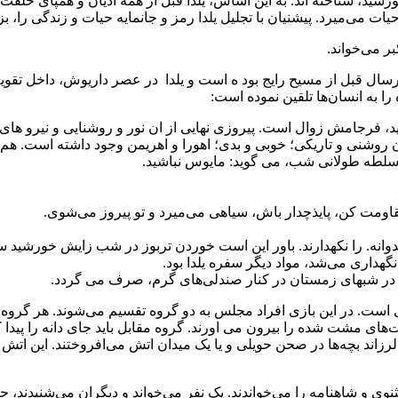
ورشید، شناخته اند. به این اساس، یلدا قبل از همه ادیان و همپای خلق
ی‌میرد. پیشنیان با تجلیل یلدا رمز و جانمایه حیات و زندگی را، بزر
بر می‌خواند.
ا زایش میترا را ۷ هزارسال قبل از تاریخ می‌دانند؛ یلدا در۵ هزارسال قبل از مسیح رایج بود ه است
را به انسان‌ها تلقین نموده است:
اید، فرجامش زوال است. پیروزی نهایی از ان نور و روشنایی و نیرو های
روشنی و تاریکی؛ خوبی و بدی؛ اهورا و اهریمن وجود داشته است. هم‌چنا
 سلطه طولانی شب، می گوید: مایوس نباشید.
اومت کن، پایذچدار باش، سیاهی می‌میرد و تو پیروز می‌شوی.
وانه. را نکهدارند. باور این است خوردن تربوز در شب زایش خورشید س
نگهداری می‌شد، مواد دیگر سفره یلدا بود.
هم در شبهای زمستان در کنار صندلی‌های گرم، صرف می گردد.
ت. در این بازی افراد مجلس به دو گروه تقسیم می‌شوند. هر گروه یک م
ی مشت شده را بیرون می اورند. گروه مقابل باید جای دانه را پیدا کند،
زاند بچه‌ها در صحن حویلی و یا یک میدان اتش می‌افروختند. این اتش 
و شاهنامه را می‌خواندند. یک نفر می‌خواند و دیگران می‌شنیدند، حض