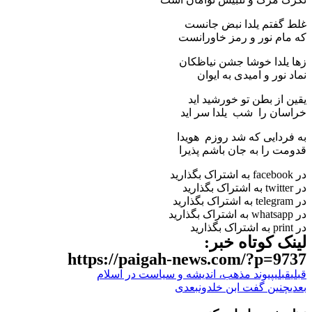
غلط گفتم یلدا نبض جانست
که مام نور و رمز خاورانست
زها یلدا خوشا جشن نیاظکان
نماد نور و امیدی به ایوان
یقین از بطن تو خورشید اید
خراسان را شب یلدا سر اید
به فردایی که شد روزم هویدا
قدومت را به جان باشم پذیرا
در facebook به اشتراک بگذارید
در twitter به اشتراک بگذارید
در telegram به اشتراک بگذارید
در whatsapp به اشتراک بگذارید
در print به اشتراک بگذارید
لینک کوتاه خبر:
https://paigah-news.com/?p=9737
قبلی
قبلی
پیوند مذهب، اندیشه و سیاست در اسلام
بعدی
چنین گفت ابن خلدون
بعدی