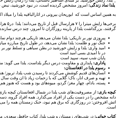
_ یلدا. زایش خورشید: بر مبنای اساطیر باستانی، یلدا را زمان زایش خ
یلدا نماد زندگی:
امروز مشخص گردیده است، در نبود خورشید، نبض حیات م
به همین اساس است که ابوریحان بیرونی در اثارالباقیه یلدا را میلاد اک
برخی‌ه
گرفتند، بزرگداشت یلدا از پارینه روزگاران تا امروز، چند درس سازنده 
پیروزی نور بر تاریکی: یلدا نشان می‌دهد تاریکی هرچند دوام نم
جنگ نور و ظلمت: یلدا نشان می‌دهد، در طول تاریخ مبارزه میان 
امید واری: یلدا و زایش خورشید در بطن سیاهی و تسلط نور بر
در نا امیدی بسی امید است
پایان شب سیه، سپید است
پاداری:
پایداری و مقاومت درس دیگر یلداست. یلدا می گوید: مق
رسوم یلدا در افغانستان:
انسان‌های قدیم کوشش می‌کردند تا رسیدن شب یلدا، تربوز/ هند
تهیه و صرف انار، ناک/ گلابی که با زحمات زیاد تا ان وقت سال 
پسته، بادام، چهار مغز/ گردو، میوه‌های بود و هست که هنوز 
کیچه بازی:
از مصروفیت‌های شب یلدا در شمال افغانستان کیچه بازی اس
دانه مشخص را در دست یکی از افراد می‌گذارد. همه افراد گروه، دست‌ها
اتش افر‌وختن: در روزگاری که برق هم نبود، خنک زمستان همه را می‌لر
است.
کتاب خوانی:
در شب‌های زمستان و شب یلدا، کتاب حافظ، سعدی، مثنوی 