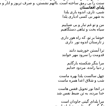
سنت را بی رمق ساخته است. باانهم نشستن، و صرف تربوز و انار و می
یلدای افغانستان
شبی، تاری، اندوه باری یلدا
به شهر بی کسی ادباری یلدا
من و تو غم تبار و بی ضیاییم
سیاه بخت و تباهی دستگاهیم
خوشا بر تو، که راه هور داری
ز تارستان اندوه نور داری
ترا آبستن خورشید دانند
قدومت را سرود مهر خوانند
مرا بنگر شکسته بارگایم
ز دنیا رانده، مردود خدایم
چهل سالست یلدا بهره ماست
شب و شلاق اعدا همره ماست
در انجا نور تحویل قفس هاست
خدا مرده، به تن ضبط نفس شد
مرا یلدای گیتی جاودان است
تگرگ‌ مرگ و تلبیس توامان است