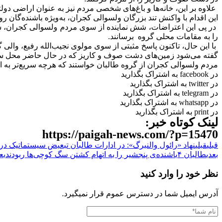
علاوه بر این، خانه‌ها و باغ‌های شخصی مردم نیز به عنوان اراضی دول
این اقدام با واکنش تند بزرگان ولسوالی کجران، به‌ویژه باشنده‌گان ر
در پی این اعتراضات، شش نماینده از سوی مردم ولسوالی کجران، شام
را به مقامات محلی گروه برسانند.
با این حال، تاکنون پاسخ مثبتی از سوی مولوی نجیب‌الله رفیع، والی
گفته می‌شود زمین‌های دشت صوف و کاریز که در حال حاضر محل ساخت تعمیر (اداره) ولسوالی کجران است
مردم ولسوالی کجران از گروه طالبان خواستند که هرچه سریع‌تر به این
در facebook به اشتراک بگذارید
در twitter به اشتراک بگذارید
در telegram به اشتراک بگذارید
در whatsapp به اشتراک بگذارید
در print به اشتراک بگذارید
لینک کوتاه خبر:
https://paigah-news.com/?p=15470
قبلی
قبلی
نهاد «رائول والنبرگ»: در ادارات طالبان تبعیض سیستماتیک در 
بعدی
طالبان ۴باشنده‌ی پنجشیر را به اتهام کشتن سگ کوچی‌ها ربودند
بع
نظر خود را وارد کنید
آدرس ایمیل شما در دسترس عموم قرار نمیگیرد.