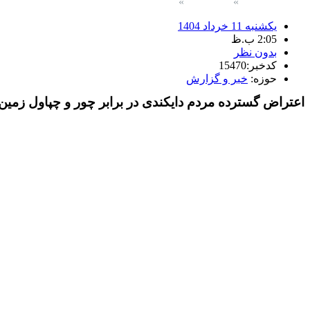
برگ نخست
نوشته‌ها
اعتراض گسترده مردم دایکندی در براب
یکشنبه 11 خرداد 1404
2:05 ب.ظ
بدون نظر
کدخبر:15470
حوزه:
خبر و گزارش
اعتراض گسترده مردم دایکندی در برابر چور و چپاول زمی