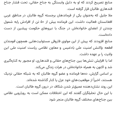
منابع تصریح کردند که او به دلیل وابستگی به جناح حقانی، تحت فشار جناح
قندهاری طالبان قرار گرفته است.
ملا جلیل که به‌عنوان یکی از فرماندهان برجسته گروه طالبان در مناطق غربی
افغانستان فعالیت داشت، این فرمانده بیش از ۵۰ تن از افرادش را‌به شمول
چندتن از اعضای خانواده‌اش در جنگ با نیروهای حکومت پیشین از دست
داده‌است.
منابع افزودند که پیش از این مولوی فاروقی مسئولیت‌هایی همچون
قومندان
قطعه واکنش امنیت ملی بادغیس
و
معاون نظامی ریاست امنیت ملی این
ولایت
را بر عهده داشت.
اما با افزایش تنش‌ها بین جناح‌های حقانی و قندهاری، او مجبور به کناره‌گیری
شد و اکنون به همراه خانواده‌اش در هرات زندگی می‌کند.
بر اساس گزارش‌، ده‌ها فرمانده و عضو گروه طالبان که به شبکه حقانی نزدیک
هستند، اخیراً از موقعیت‌های خود عزل یا کنار گذاشته شده‌اند.
این روند نشان‌دهنده عمیق‌تر شدن شکاف در درون گروه طالبان است.
با این حال تحلیلگران گفتند ‌که این اختلافات ممکن است به رویارویی نظامی
بین جناح‌های مختلف گروه طالبان منجر شود