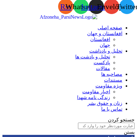
Rss
Whatsapp
Instagram
Envelop
Tw
صفحه اصلی
افغانستان و جهان
افغانستان
جهان
تحلیل و یادداشت
تحلیل و یادشت ها
پادکست
مقالات
مصاحبه ها
مستندات
ویژه مقاومت
اخبار مقاومت
زندگی نامه شهدا
زنان و حقوق بشر
تماس با ما
 کردن