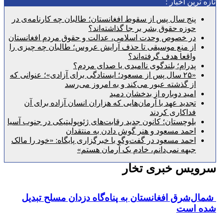
رین اخبار :
پنج سال پس از سقوط افغانستان؛ طالبان چه کارنامه‌ی در
حوزه حقوق بشر بر جا گذاشته‌اند؟
در خصوص وحدت اسلامی، عدالت و حقوق مردم افغانستان
از منع موسیقی تا حذف آرایش عروس؛ طالبان چه چیزی را
واقعا هدف گرفته‌اند؟
پدرام؛ بلندگوی ناامیدی یا صدای مردم؟
«۲۵ سال پس از مسعود؛ ایستادگی برای آزادی»؛ عنوانی که
از گذشته عبور می‌کند و به امروز می‌رسد
امید دوباره از بدخشان دمید
تجدید عهد با آرمان‌هایی که هزاران انسان آزاده برای آن
فداکاری کردند
بلوچستان؛ کانون جدید رقابت‌های ژئوپولیتیکی در جنوب آسیا
احمد مسعود و هنر گوش دادن به منتقدان
احمد مسعود در گفت‌وگو با خبرگزاری پایگاه: «خود را مالک
جبهه نمی‌دانم، خادم یک آرمان هستم»
یس خبری تخار
شرق افغانستان به پناه‌گاه دزدان مسلح تبدیل
است